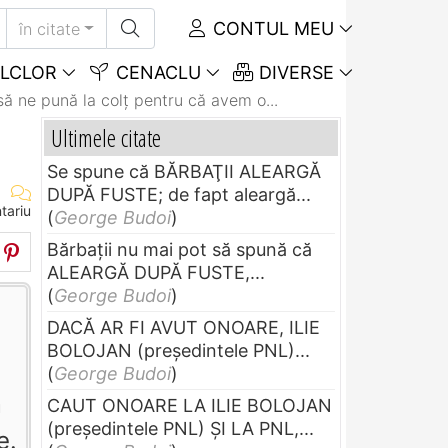
CONTUL MEU
în citate
LCLOR
CENACLU
DIVERSE
ă ne pună la colţ pentru că avem o...
Ultimele citate
Se spune că BĂRBAŢII ALEARGĂ
DUPĂ FUSTE; de fapt aleargă...
tariu
(
George Budoi
)
Bărbaţii nu mai pot să spună că
ALEARGĂ DUPĂ FUSTE,...
(
George Budoi
)
DACĂ AR FI AVUT ONOARE, ILIE
BOLOJAN (preşedintele PNL)...
(
George Budoi
)
m
CAUT ONOARE LA ILIE BOLOJAN
(preşedintele PNL) ŞI LA PNL,...
e.