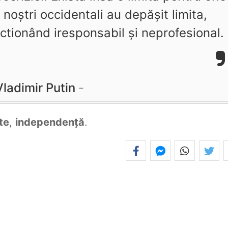
 noştri occidentali au depăşit limita,
ctionând iresponsabil şi neprofesional.
Vladimir Putin
ite
,
independenţă
.