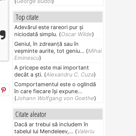
(
George Budoi
)
Top citate
Adevărul este rareori pur și
niciodată simplu.
(
Oscar Wilde
)
Geniul, în zdreanţă sau în
veşminte aurite, tot geniu...
(
Mihai
Eminescu
)
A pricepe este mai important
decât a ști.
(
Alexandru C. Cuza
)
Comportamentul este o oglindă
în care fiecare își expune...
(
Johann Wolfgang von Goethe
)
Citate aleator
Dacă ar trebui să includem în
tabelul lui Mendeleev,...
(
Valeriu