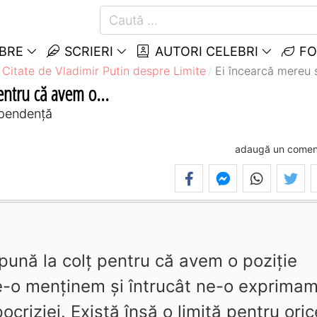
EBRE
SCRIERI
AUTORI CELEBRI
FO
Citate de Vladimir Putin despre Limite
Ei încearcă mereu s
entru că avem o...
dependenţă
adaugă un comen
pună la colţ pentru că avem o poziţie
e-o menţinem şi întrucât ne-o exprima
pocriziei. Există însă o limită pentru oric