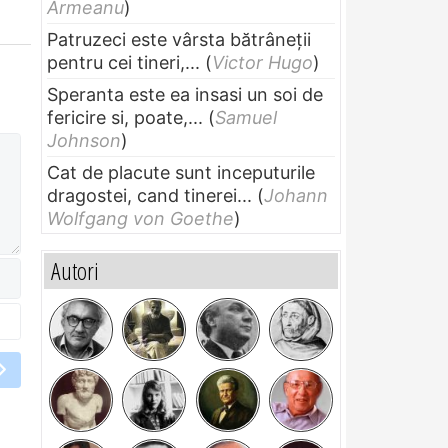
Armeanu
)
Patruzeci este vârsta bătrâneții
pentru cei tineri,...
(
Victor Hugo
)
Speranta este ea insasi un soi de
fericire si, poate,...
(
Samuel
Johnson
)
Cat de placute sunt inceputurile
dragostei, cand tinerei...
(
Johann
Wolfgang von Goethe
)
Autori