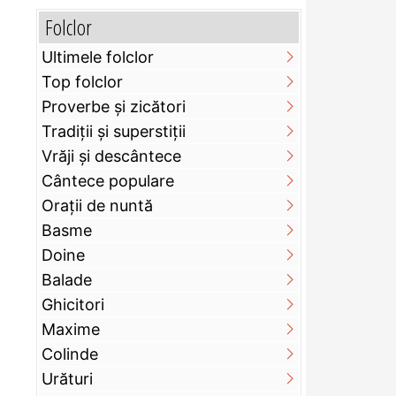
Folclor
Ultimele folclor
Top folclor
Proverbe și zicători
Tradiții și superstiții
Vrăji și descântece
Cântece populare
Orații de nuntă
Basme
Doine
Balade
Ghicitori
Maxime
Colinde
Urături