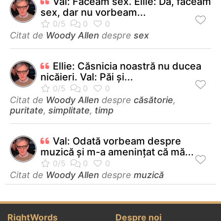
Val: Făceam sex. Ellie: Da, făceam
sex, dar nu vorbeam...
Citat de
Woody Allen
despre
sex
Ellie: Căsnicia noastră nu ducea
nicăieri. Val: Păi şi...
Citat de
Woody Allen
despre
căsătorie
,
puritate
,
simplitate
,
timp
Val: Odată vorbeam despre
muzică şi m-a ameninţat că mă...
Citat de
Woody Allen
despre
muzică
RightWords
Despre noi