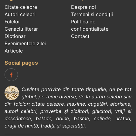
Citate celebre
Despre noi
Autori celebri
Termeni și condiții
Folclor
Politica de
Cenaclu literar
confidenţialitate
Dicționar
Contact
Evenimentele zilei
Articole
Social pages
Cuvinte potrivite din toate timpurile, de pe tot
globul, pe teme diverse, de la
autori celebri
sau
din
folclor
:
citate celebre
,
maxime
,
cugetări
,
aforisme
,
autori celebri
,
proverbe și zicători
,
ghicitori
,
vrăji si
descântece
,
balade
,
doine
,
basme
,
colinde
,
urături
,
orații de nuntă
,
tradiții și superstiții
.