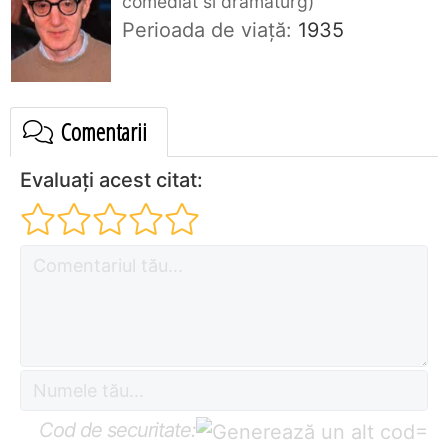
comediat si dramaturg
Perioada de viaţă:
1935
Comentarii
Evaluați acest citat:
Cod de securitate:
=