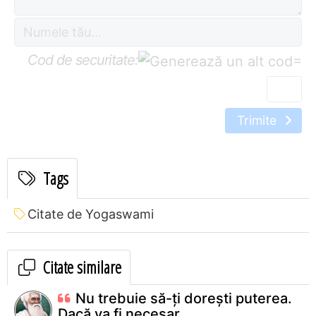
Cod de securitate:
=
Trimite
Tags
Citate de Yogaswami
Citate similare
Nu trebuie să-ţi doreşti puterea.
Dacă va fi necesar,...