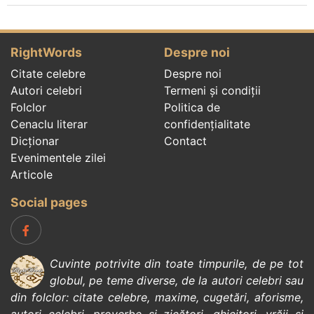
RightWords
Despre noi
Citate celebre
Despre noi
Autori celebri
Termeni și condiții
Folclor
Politica de
Cenaclu literar
confidenţialitate
Dicționar
Contact
Evenimentele zilei
Articole
Social pages
Cuvinte potrivite din toate timpurile, de pe tot
globul, pe teme diverse, de la
autori celebri
sau
din
folclor
:
citate celebre
,
maxime
,
cugetări
,
aforisme
,
autori celebri
,
proverbe și zicători
,
ghicitori
,
vrăji si