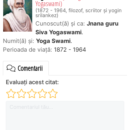
Yogaswami)
1872 - 1964, filozof, scriitor şi yogin
srilankez
Cunoscut(ă) și ca:
Jnana guru
Siva Yogaswami
.
Numit(ă) și:
Yoga Swami
.
Perioada de viaţă:
1872 - 1964
Comentarii
Evaluați acest citat: