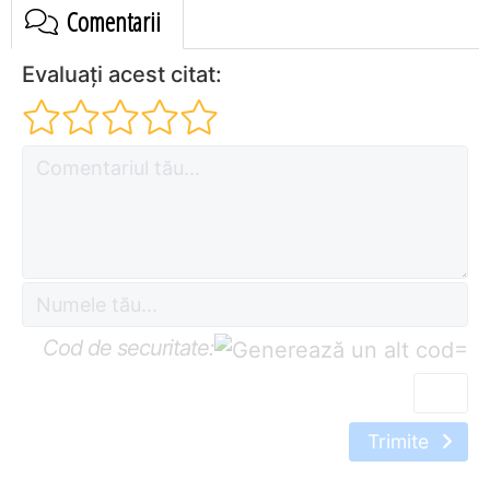
Comentarii
Evaluați acest citat:
Cod de securitate:
=
Trimite