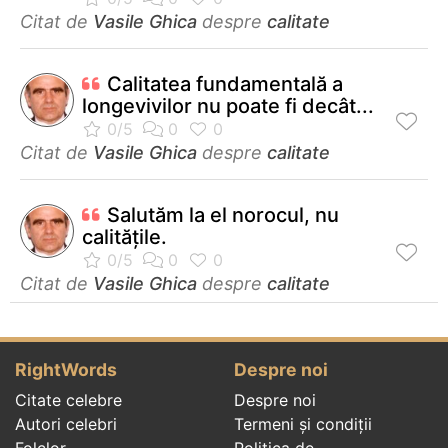
Citat de
Vasile Ghica
despre
calitate
Calitatea fundamentală a
longevivilor nu poate fi decât...
Citat de
Vasile Ghica
despre
calitate
Salutăm la el norocul, nu
calitățile.
Citat de
Vasile Ghica
despre
calitate
RightWords
Despre noi
Citate celebre
Despre noi
Autori celebri
Termeni și condiții
Folclor
Politica de