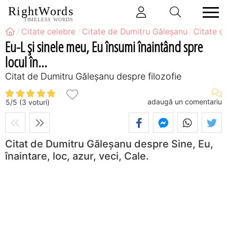
RightWords
TIMELESS WORDS
Citate celebre
Citate de Dumitru Găleşanu
Citate d
Eu-L şi sinele meu, Eu însumi înaintând spre
locul în...
Citat de Dumitru Găleşanu despre filozofie
adaugă un comentariu
5
/
5
(
3
voturi)
Citat de Dumitru Găleșanu despre Sine, Eu,
înaintare, loc, azur, veci, Cale.