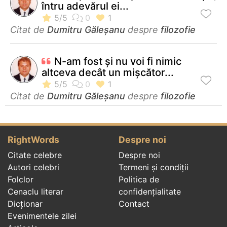
întru adevărul ei...
Citat de
Dumitru Găleşanu
despre
filozofie
N-am fost şi nu voi fi nimic
altceva decât un mişcător...
Citat de
Dumitru Găleşanu
despre
filozofie
RightWords
Despre noi
Citate celebre
Despre noi
Autori celebri
Termeni și condiții
Folclor
Politica de
Cenaclu literar
confidenţialitate
Dicționar
Contact
Evenimentele zilei