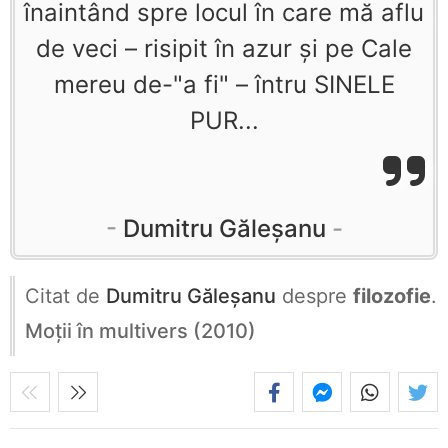
înaintând spre locul în care mă aflu
de veci – risipit în azur şi pe Cale
mereu de-"a fi" – întru SINELE
PUR...
Dumitru Găleşanu
Citat de
Dumitru Găleşanu
despre
filozofie
.
Moții în multivers (2010)