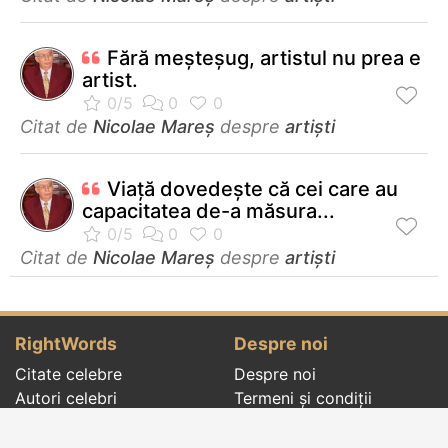
Fără meşteşug, artistul nu prea e
artist.
Citat de
Nicolae Mareș
despre
artiști
Viață dovedește că cei care au
capacitatea de-a măsura...
Citat de
Nicolae Mareș
despre
artiști
RightWords
Despre noi
Citate celebre
Despre noi
Autori celebri
Termeni și condiții
Folclor
Politica de
Cenaclu literar
confidenţialitate