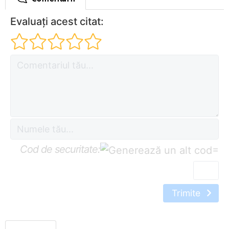
Evaluați acest citat:
Cod de securitate:
=
Trimite