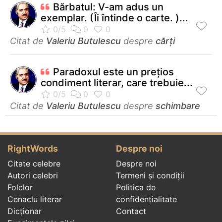
Bărbatul: V-am adus un
exemplar. (Îi întinde o carte. )...
Citat de
Valeriu Butulescu
despre
cărți
Paradoxul este un preţios
condiment literar, care trebuie...
Citat de
Valeriu Butulescu
despre
schimbare
RightWords
Despre noi
Citate celebre
Despre noi
Autori celebri
Termeni și condiții
Folclor
Politica de
Cenaclu literar
confidenţialitate
Dicționar
Contact