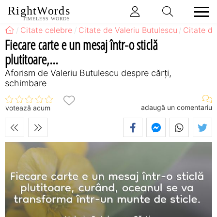
RightWords
TIMELESS WORDS
Citate celebre
Citate de Valeriu Butulescu
Citate de
Fiecare carte e un mesaj într-o sticlă
plutitoare,...
Aforism de Valeriu Butulescu despre cărți,
schimbare
adaugă un comentariu
votează acum