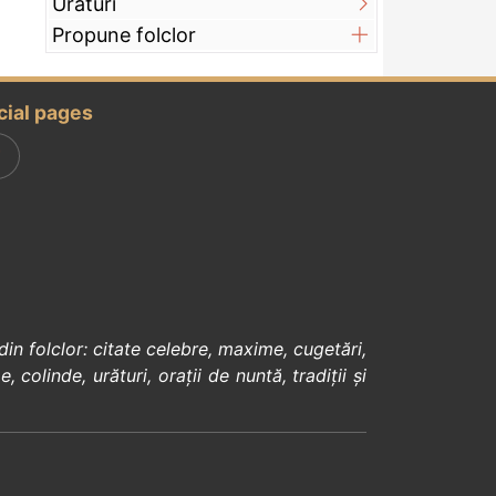
Urături
Propune folclor
cial pages
din
folclor
:
citate celebre
,
maxime
,
cugetări
,
e
,
colinde
,
urături
,
orații de nuntă
,
tradiții și