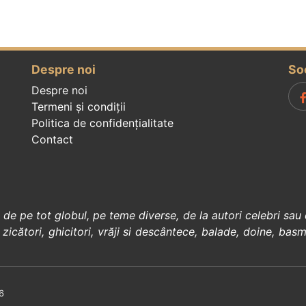
Despre noi
So
Despre noi
Termeni și condiții
Politica de confidenţialitate
Contact
, de pe tot globul, pe teme diverse, de la
autori celebri
sau 
 zicători
,
ghicitori
,
vrăji si descântece
,
balade
,
doine
,
basm
6