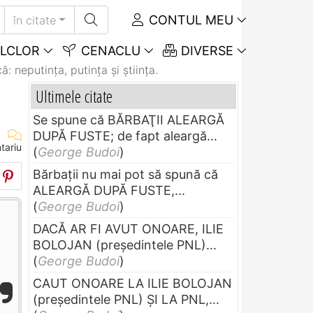
CONTUL MEU
în citate
LCLOR
CENACLU
DIVERSE
ă: neputința, putința și știința.
Ultimele citate
Se spune că BĂRBAŢII ALEARGĂ
DUPĂ FUSTE; de fapt aleargă...
tariu
(
George Budoi
)
Bărbaţii nu mai pot să spună că
ALEARGĂ DUPĂ FUSTE,...
(
George Budoi
)
DACĂ AR FI AVUT ONOARE, ILIE
BOLOJAN (preşedintele PNL)...
(
George Budoi
)
CAUT ONOARE LA ILIE BOLOJAN
(preşedintele PNL) ŞI LA PNL,...