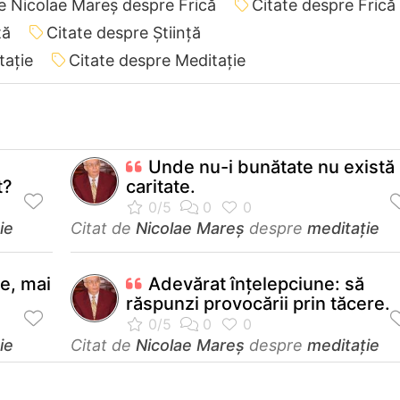
e Nicolae Mareș despre Frică
Citate despre Frică
ță
Citate despre Știință
tație
Citate despre Meditație
Unde nu-i bunătate nu există
t?
caritate.
ie
Citat de
Nicolae Mareș
despre
meditație
ie, mai
Adevărat înțelepciune: să
răspunzi provocării prin tăcere.
ie
Citat de
Nicolae Mareș
despre
meditație