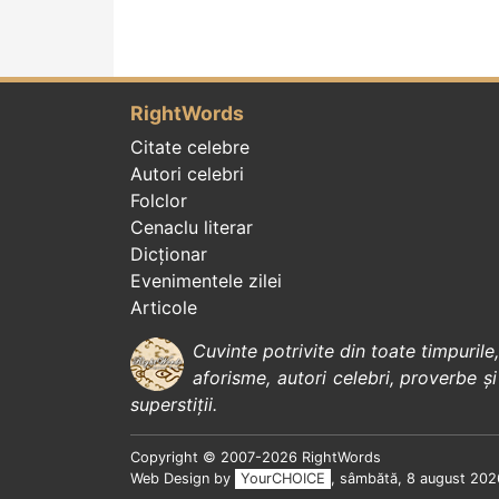
RightWords
Citate celebre
Autori celebri
Folclor
Cenaclu literar
Dicționar
Evenimentele zilei
Articole
Cuvinte potrivite din toate timpurile
aforisme
,
autori celebri
,
proverbe și
superstiții
.
Copyright © 2007-2026 RightWords
Web Design by
YourCHOICE
, sâmbătă, 8 august 202