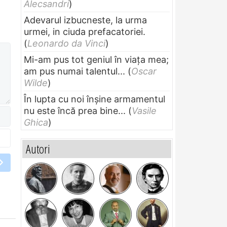
Alecsandri
)
Adevarul izbucneste, la urma
urmei, in ciuda prefacatoriei.
(
Leonardo da Vinci
)
Mi-am pus tot geniul în viața mea;
am pus numai talentul...
(
Oscar
Wilde
)
În lupta cu noi înșine armamentul
nu este încă prea bine...
(
Vasile
Ghica
)
Autori