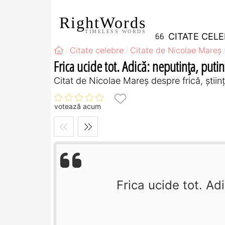
RightWords
TIMELESS WORDS
CITATE CEL
Citate celebre
Citate de Nicolae Mareș
Frica ucide tot. Adică: neputința, putinț
Citat de Nicolae Mareș despre frică, știin
votează acum
Frica ucide tot. Adi