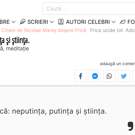
EBRE
SCRIERI
AUTORI CELEBRI
FO
Citate de Nicolae Mareș despre Frică
Frica ucide tot. Adic
a și știința.
ță, meditație
adaugă un comen
că: neputința, putința și știința.