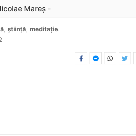
icolae Mareș
că
,
știință
,
meditație
.
2