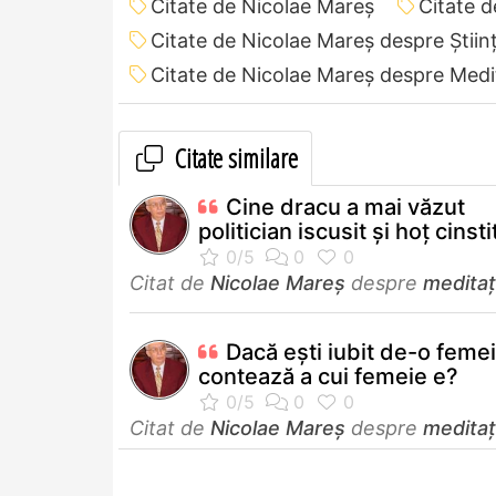
Citate de Nicolae Mareș
Citate d
Citate de Nicolae Mareș despre Știin
Citate de Nicolae Mareș despre Medi
Citate similare
Cine dracu a mai văzut
politician iscusit și hoț cinsti
Citat de
Nicolae Mareș
despre
meditaț
Dacă ești iubit de-o feme
contează a cui femeie e?
Citat de
Nicolae Mareș
despre
meditaț