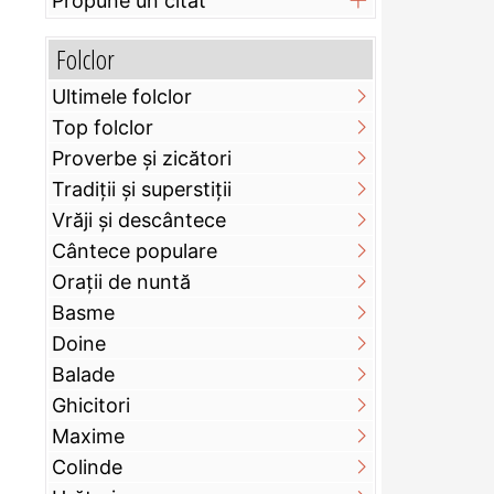
Propune un citat
Folclor
Ultimele folclor
Top folclor
Proverbe și zicători
Tradiții și superstiții
Vrăji și descântece
Cântece populare
Orații de nuntă
Basme
Doine
Balade
Ghicitori
Maxime
Colinde