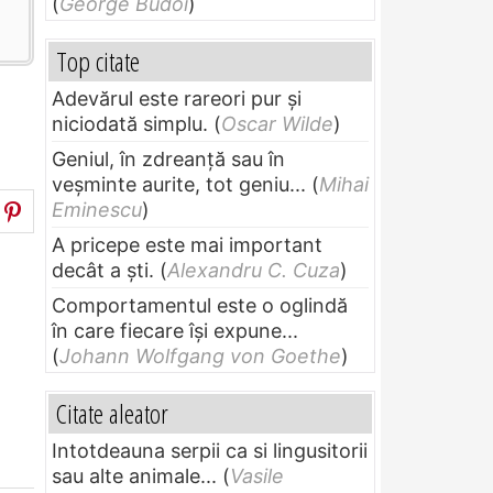
(
George Budoi
)
Top citate
Adevărul este rareori pur și
niciodată simplu.
(
Oscar Wilde
)
Geniul, în zdreanţă sau în
veşminte aurite, tot geniu...
(
Mihai
Eminescu
)
A pricepe este mai important
decât a ști.
(
Alexandru C. Cuza
)
Comportamentul este o oglindă
în care fiecare își expune...
(
Johann Wolfgang von Goethe
)
Citate aleator
Intotdeauna serpii ca si lingusitorii
sau alte animale...
(
Vasile