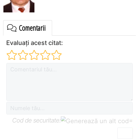
Comentarii
Evaluați acest citat:
Cod de securitate:
=