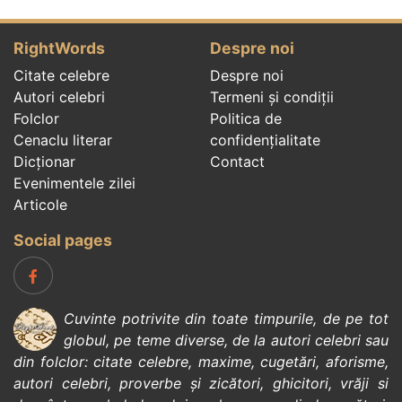
RightWords
Despre noi
Citate celebre
Despre noi
Autori celebri
Termeni și condiții
Folclor
Politica de
Cenaclu literar
confidenţialitate
Dicționar
Contact
Evenimentele zilei
Articole
Social pages
Cuvinte potrivite din toate timpurile, de pe tot
globul, pe teme diverse, de la
autori celebri
sau
din
folclor
:
citate celebre
,
maxime
,
cugetări
,
aforisme
,
autori celebri
,
proverbe și zicători
,
ghicitori
,
vrăji si