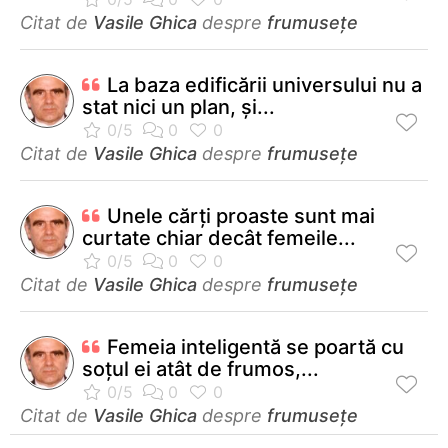
Citat de
Vasile Ghica
despre
frumusețe
La baza edificării universului nu a
stat nici un plan, și...
Citat de
Vasile Ghica
despre
frumusețe
Unele cărţi proaste sunt mai
curtate chiar decât femeile...
Citat de
Vasile Ghica
despre
frumusețe
Femeia inteligentă se poartă cu
soţul ei atât de frumos,...
Citat de
Vasile Ghica
despre
frumusețe