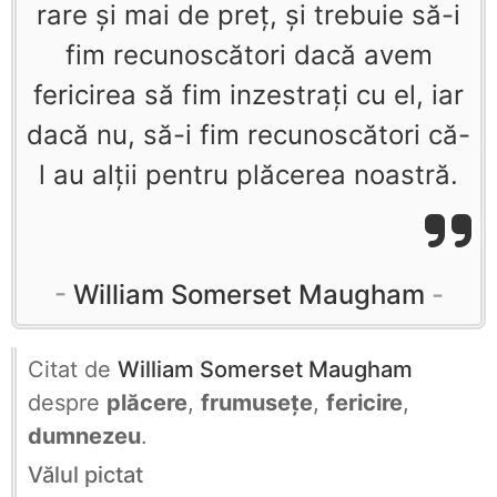
rare şi mai de preţ, şi trebuie să-i
fim recunoscători dacă avem
fericirea să fim inzestraţi cu el, iar
dacă nu, să-i fim recunoscători că-
l au alţii pentru plăcerea noastră.
William Somerset Maugham
Citat de
William Somerset Maugham
despre
plăcere
,
frumusețe
,
fericire
,
dumnezeu
.
Vălul pictat