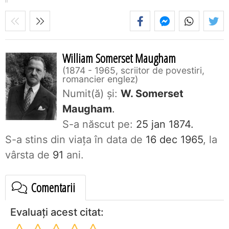
William Somerset Maugham
1874 - 1965, scriitor de povestiri,
romancier englez
Numit(ă) și:
W. Somerset
Maugham
.
S-a născut pe:
25 jan 1874.
S-a stins din viaţa în data de
16 dec 1965
, la
vârsta de
91
ani.
Comentarii
Evaluați acest citat: