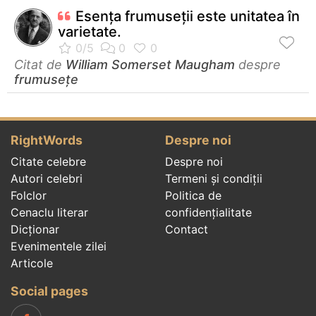
Esenţa frumuseţii este unitatea în
varietate.
Citat de
William Somerset Maugham
despre
frumusețe
RightWords
Despre noi
Citate celebre
Despre noi
Autori celebri
Termeni și condiții
Folclor
Politica de
Cenaclu literar
confidenţialitate
Dicționar
Contact
Evenimentele zilei
Articole
Social pages