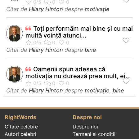
Citat de
Hilary Hinton
despre
motivație
Toţi performăm mai bine şi cu mai
multă voinţă atunci...
Citat de
Hilary Hinton
despre
bine
Oamenii spun adesea că
motivația nu durează prea mult, ei...
Citat de
Hilary Hinton
despre
motivație
,
bine
RightWords
Despre noi
Citate celebre
Despre noi
Autori celebri
Termeni și condiții