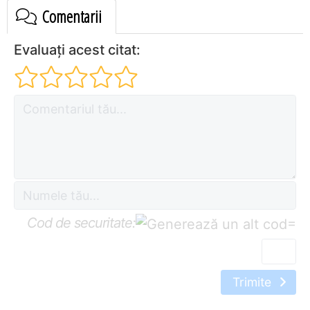
Comentarii
Evaluați acest citat:
Cod de securitate:
=
Trimite