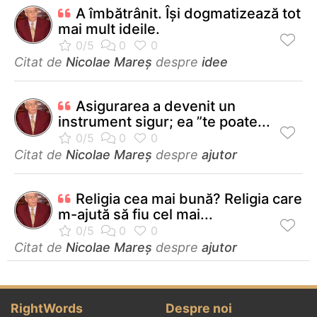
A îmbătrânit. Îşi dogmatizează tot
mai mult ideile.
Citat de
Nicolae Mareș
despre
idee
Asigurarea a devenit un
instrument sigur; ea ”te poate...
Citat de
Nicolae Mareș
despre
ajutor
Religia cea mai bună? Religia care
m-ajută să fiu cel mai...
Citat de
Nicolae Mareș
despre
ajutor
RightWords
Despre noi