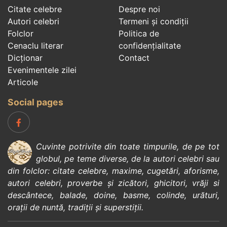
Citate celebre
Despre noi
Autori celebri
Termeni și condiții
Folclor
Politica de
Cenaclu literar
confidenţialitate
Dicționar
Contact
Evenimentele zilei
Articole
Social pages
Cuvinte potrivite din toate timpurile, de pe tot
globul, pe teme diverse, de la
autori celebri
sau
din
folclor
:
citate celebre
,
maxime
,
cugetări
,
aforisme
,
autori celebri
,
proverbe și zicători
,
ghicitori
,
vrăji si
descântece
,
balade
,
doine
,
basme
,
colinde
,
urături
,
orații de nuntă
,
tradiții și superstiții
.