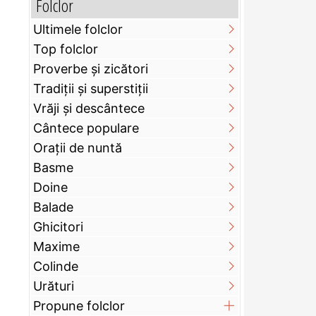
Folclor
Ultimele folclor
Top folclor
Proverbe și zicători
Tradiții și superstiții
Vrăji și descântece
Cântece populare
Orații de nuntă
Basme
Doine
Balade
Ghicitori
Maxime
Colinde
Urături
Propune folclor