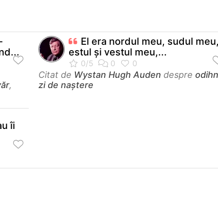
-
El era nordul meu, sudul meu
nd...
estul şi vestul meu,...
Citat de
Wystan Hugh Auden
despre
odih
ăr
,
zi de naștere
u îi