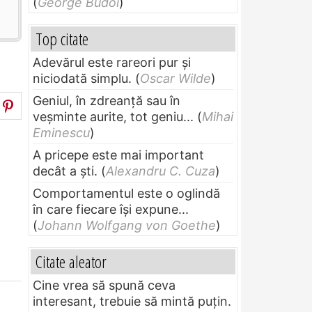
(
George Budoi
)
Top citate
Adevărul este rareori pur și
niciodată simplu.
(
Oscar Wilde
)
Geniul, în zdreanţă sau în
veşminte aurite, tot geniu...
(
Mihai
Eminescu
)
A pricepe este mai important
decât a ști.
(
Alexandru C. Cuza
)
Comportamentul este o oglindă
în care fiecare își expune...
(
Johann Wolfgang von Goethe
)
Citate aleator
Cine vrea să spună ceva
interesant, trebuie să mintă puțin.