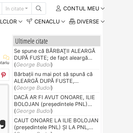
CONTUL MEU
în citate
LCLOR
CENACLU
DIVERSE
Ultimele citate
Se spune că BĂRBAŢII ALEARGĂ
DUPĂ FUSTE; de fapt aleargă...
tariu
(
George Budoi
)
Bărbaţii nu mai pot să spună că
ALEARGĂ DUPĂ FUSTE,...
(
George Budoi
)
DACĂ AR FI AVUT ONOARE, ILIE
BOLOJAN (preşedintele PNL)...
(
George Budoi
)
CAUT ONOARE LA ILIE BOLOJAN
(preşedintele PNL) ŞI LA PNL,...