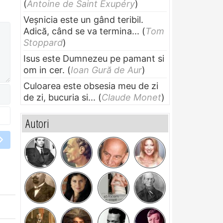
(
Antoine de Saint Exupéry
)
Veșnicia este un gând teribil.
Adică, când se va termina...
(
Tom
Stoppard
)
Isus este Dumnezeu pe pamant si
om in cer.
(
Ioan Gură de Aur
)
Culoarea este obsesia meu de zi
de zi, bucuria si...
(
Claude Monet
)
Autori