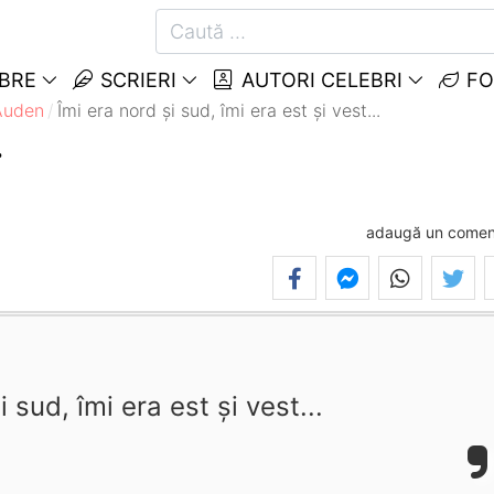
EBRE
SCRIERI
AUTORI CELEBRI
FO
Auden
Îmi era nord şi sud, îmi era est şi vest...
.
adaugă un comen
i sud, îmi era est şi vest...