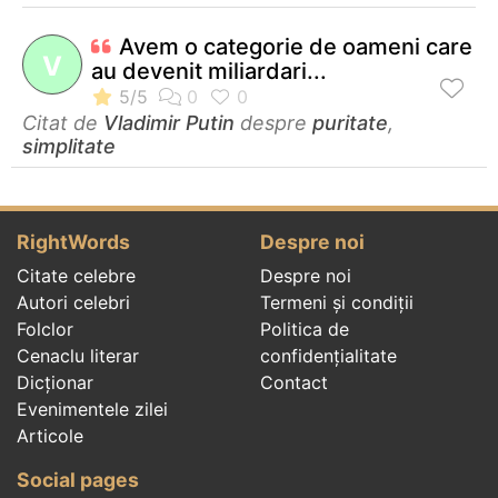
Avem o categorie de oameni care
V
au devenit miliardari...
Citat de
Vladimir Putin
despre
puritate
,
simplitate
RightWords
Despre noi
Citate celebre
Despre noi
Autori celebri
Termeni și condiții
Folclor
Politica de
Cenaclu literar
confidenţialitate
Dicționar
Contact
Evenimentele zilei
Articole
Social pages