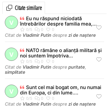
Citate similare
Eu nu răspund niciodată
V
întrebărilor despre familia mea,...
Citat de
Vladimir Putin
despre
zi de naștere
NATO rămâne o alianţă militară şi
V
noi suntem împotriva...
Citat de
Vladimir Putin
despre
puritate
,
simplitate
Sunt cel mai bogat om, nu numai
V
din Europa, ci din lume....
Citat de
Vladimir Putin
despre
zi de naștere