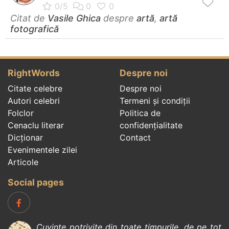
Citat de
Vasile Ghica
despre
artă
,
artă
fotografică
RightWords
Despre noi
Citate celebre
Despre noi
Autori celebri
Termeni și condiții
Folclor
Politica de
Cenaclu literar
confidenţialitate
Dicționar
Contact
Evenimentele zilei
Articole
Social pages
Cuvinte potrivite din toate timpurile, de pe tot