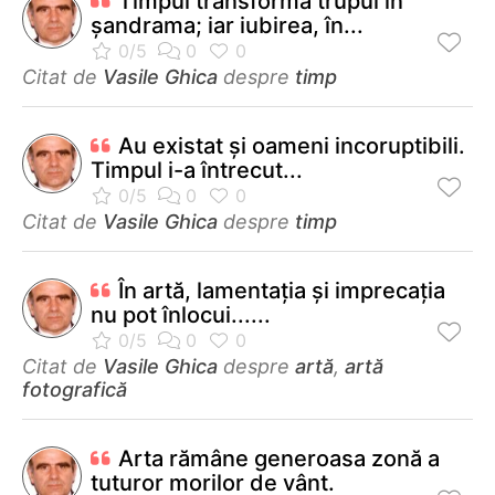
Timpul transformă trupul în
şandrama; iar iubirea, în...
Citat de
Vasile Ghica
despre
timp
Au existat şi oameni incoruptibili.
Timpul i-a întrecut...
Citat de
Vasile Ghica
despre
timp
În artă, lamentaţia şi imprecaţia
nu pot înlocui......
Citat de
Vasile Ghica
despre
artă
,
artă
fotografică
Arta rămâne generoasa zonă a
tuturor morilor de vânt.