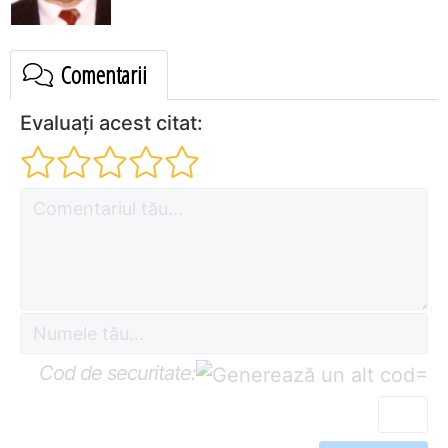
Comentarii
Evaluați acest citat:
Cod de securitate:
=