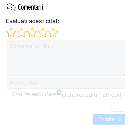
Comentarii
Evaluați acest citat:
Cod de securitate:
=
Trimite