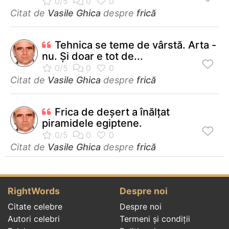
Citat de
Vasile Ghica
despre
frică
Tehnica se teme de vârstă. Arta -
nu. Şi doar e tot de...
Citat de
Vasile Ghica
despre
frică
Frica de deșert a înălțat
piramidele egiptene.
Citat de
Vasile Ghica
despre
frică
RightWords
Despre noi
Citate celebre
Despre noi
Autori celebri
Termeni și condiții