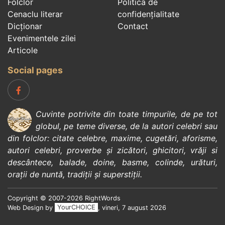
Folclor
Politica de
Cenaclu literar
confidenţialitate
Dicționar
Contact
Evenimentele zilei
Articole
Social pages
Cuvinte potrivite din toate timpurile, de pe tot
globul, pe teme diverse, de la
autori celebri
sau
din
folclor
:
citate celebre
,
maxime
,
cugetări
,
aforisme
,
autori celebri
,
proverbe și zicători
,
ghicitori
,
vrăji si
descântece
,
balade
,
doine
,
basme
,
colinde
,
urături
,
orații de nuntă
,
tradiții și superstiții
.
Copyright © 2007-2026 RightWords
Web Design by
YourCHOICE
, vineri, 7 august 2026