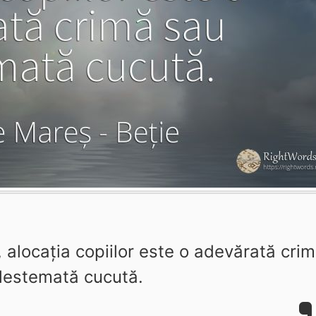
 alocația copiilor este o adevărată cri
lestemată cucută.