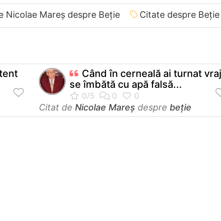
e Nicolae Mareș despre Beție
Citate despre Beție
atent
Când în cerneală ai turnat vraj
se îmbătă cu apă falsă...
Citat de
Nicolae Mareș
despre
beție