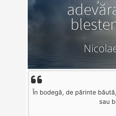
În bodegă, de părinte băută,
sau b