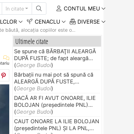
CONTUL MEU
în citate
LCLOR
CENACLU
DIVERSE
e băută, alocația copiilor este o...
Ultimele citate
Se spune că BĂRBAŢII ALEARGĂ
DUPĂ FUSTE; de fapt aleargă...
tariu
(
George Budoi
)
Bărbaţii nu mai pot să spună că
ALEARGĂ DUPĂ FUSTE,...
(
George Budoi
)
DACĂ AR FI AVUT ONOARE, ILIE
BOLOJAN (preşedintele PNL)...
(
George Budoi
)
CAUT ONOARE LA ILIE BOLOJAN
(preşedintele PNL) ŞI LA PNL,...