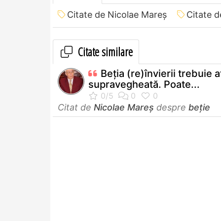
Citate de Nicolae Mareș
Citate d
Citate similare
Beția (re)învierii trebuie 
supravegheată. Poate...
Citat de
Nicolae Mareș
despre
beție