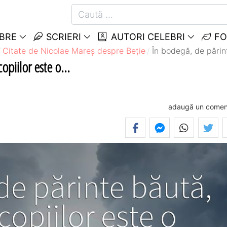
EBRE
SCRIERI
AUTORI CELEBRI
FO
Citate de Nicolae Mareș despre Beție
În bodegă, de părint
opiilor este o...
adaugă un comen