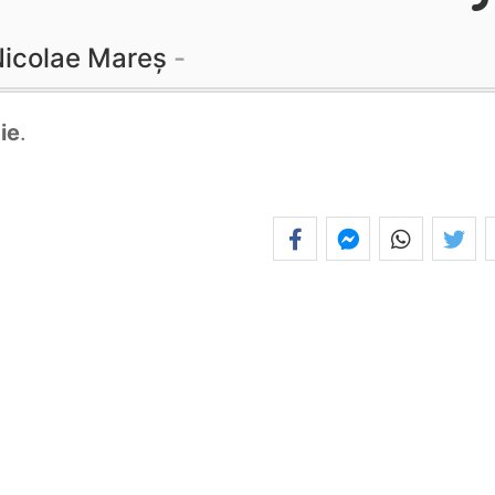
icolae Mareș
ie
.