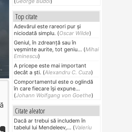
(
George Budoi
)
Top citate
Adevărul este rareori pur și
niciodată simplu.
(
Oscar Wilde
)
Geniul, în zdreanţă sau în
veşminte aurite, tot geniu...
(
Mihai
Eminescu
)
A pricepe este mai important
decât a ști.
(
Alexandru C. Cuza
)
Comportamentul este o oglindă
în care fiecare își expune...
(
Johann Wolfgang von Goethe
)
mă
Citate aleator
Dacă ar trebui să includem în
tabelul lui Mendeleev,...
(
Valeriu