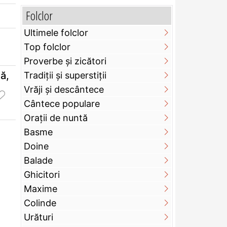
Folclor
Ultimele folclor
Top folclor
Proverbe și zicători
ă,
Tradiții și superstiții
Vrăji și descântece
Cântece populare
Orații de nuntă
Basme
Doine
Balade
Ghicitori
Maxime
Colinde
Urături