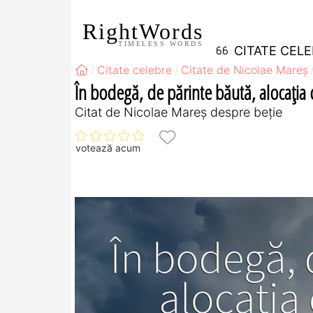
RightWords
TIMELESS WORDS
CITATE CEL
Citate celebre
Citate de Nicolae Mareș
În bodegă, de părinte băută, alocația c
Citat de Nicolae Mareș despre beție
votează acum