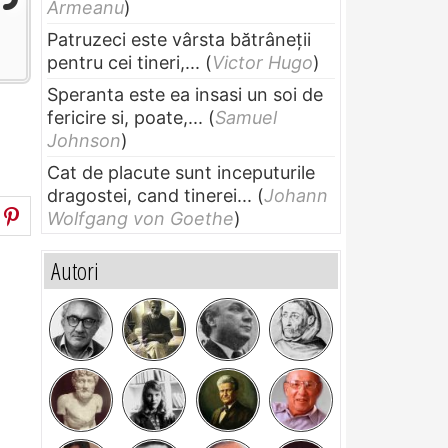
Armeanu
)
Patruzeci este vârsta bătrâneții
pentru cei tineri,...
(
Victor Hugo
)
Speranta este ea insasi un soi de
fericire si, poate,...
(
Samuel
Johnson
)
Cat de placute sunt inceputurile
dragostei, cand tinerei...
(
Johann
Wolfgang von Goethe
)
Autori