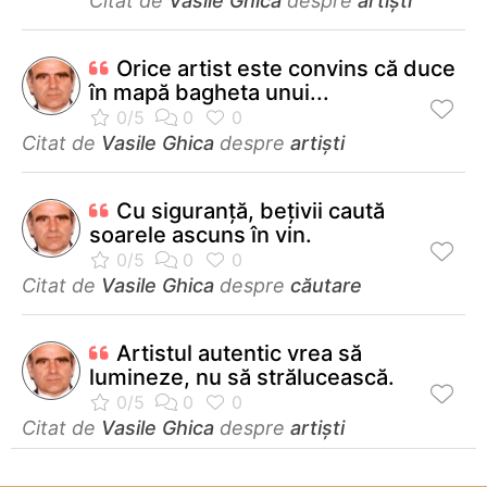
Citat de
Vasile Ghica
despre
artiști
Orice artist este convins că duce
în mapă bagheta unui...
Citat de
Vasile Ghica
despre
artiști
Cu siguranţă, beţivii caută
soarele ascuns în vin.
Citat de
Vasile Ghica
despre
căutare
Artistul autentic vrea să
lumineze, nu să strălucească.
Citat de
Vasile Ghica
despre
artiști