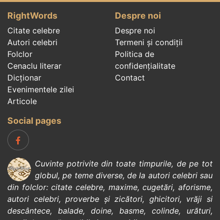
RightWords
Despre noi
Citate celebre
Despre noi
Autori celebri
Termeni și condiții
Folclor
Politica de
Cenaclu literar
confidenţialitate
Dicționar
Contact
Evenimentele zilei
Articole
Social pages
Cuvinte potrivite din toate timpurile, de pe tot
globul, pe teme diverse, de la
autori celebri
sau
din
folclor
:
citate celebre
,
maxime
,
cugetări
,
aforisme
,
autori celebri
,
proverbe și zicători
,
ghicitori
,
vrăji si
descântece
,
balade
,
doine
,
basme
,
colinde
,
urături
,