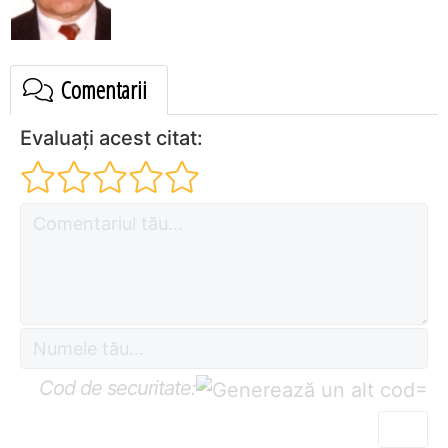
Comentarii
Evaluați acest citat:
Cod de securitate:
=