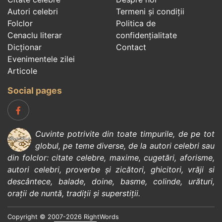
Autori celebri
Termeni și condiții
Folclor
Politica de
Cenaclu literar
confidenţialitate
Dicționar
Contact
Evenimentele zilei
Articole
Social pages
Cuvinte potrivite din toate timpurile, de pe tot
globul, pe teme diverse, de la
autori celebri
sau
din
folclor
:
citate celebre
,
maxime
,
cugetări
,
aforisme
,
autori celebri
,
proverbe și zicători
,
ghicitori
,
vrăji si
descântece
,
balade
,
doine
,
basme
,
colinde
,
urături
,
orații de nuntă
,
tradiții și superstiții
.
Copyright © 2007-2026 RightWords