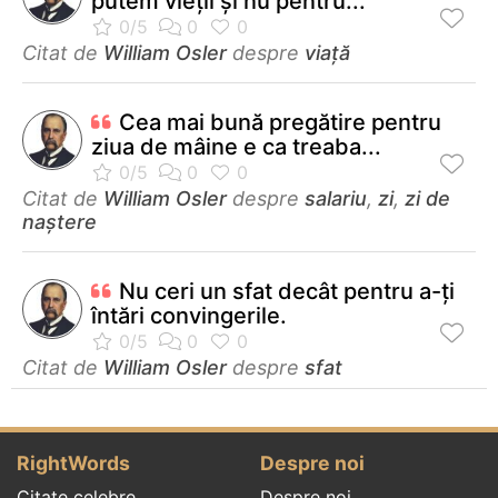
putem vieţii şi nu pentru...
Citat de
William Osler
despre
viață
Cea mai bună pregătire pentru
ziua de mâine e ca treaba...
Citat de
William Osler
despre
salariu
,
zi
,
zi de
naștere
Nu ceri un sfat decât pentru a-ţi
întări convingerile.
Citat de
William Osler
despre
sfat
RightWords
Despre noi
Citate celebre
Despre noi