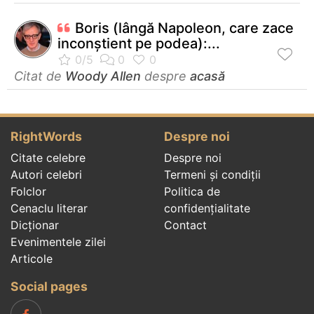
Boris (lângă Napoleon, care zace
inconştient pe podea):...
Citat de
Woody Allen
despre
acasă
RightWords
Despre noi
Citate celebre
Despre noi
Autori celebri
Termeni și condiții
Folclor
Politica de
Cenaclu literar
confidenţialitate
Dicționar
Contact
Evenimentele zilei
Articole
Social pages