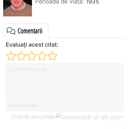
Perioada de viaţă:
1935
Comentarii
Evaluați acest citat:
Cod de securitate:
=