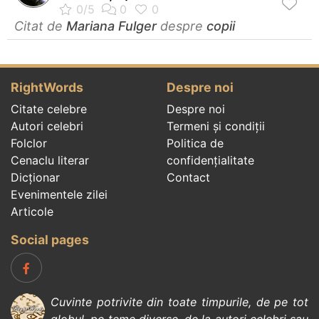
Citat de
Mariana Fulger
despre
copii
RightWords
Despre noi
Citate celebre
Despre noi
Autori celebri
Termeni și condiții
Folclor
Politica de
Cenaclu literar
confidenţialitate
Dicționar
Contact
Evenimentele zilei
Articole
Social pages
Cuvinte potrivite din toate timpurile, de pe tot
globul, pe teme diverse, de la
autori celebri
sau