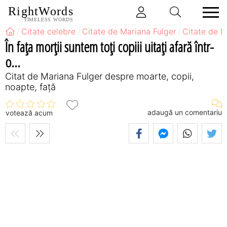
RightWords
TIMELESS WORDS
Citate celebre
Citate de Mariana Fulger
Citate de M
În fața morții suntem toți copiii uitați afară într-
o...
Citat de Mariana Fulger despre moarte, copii,
noapte, față
adaugă un comentariu
votează acum