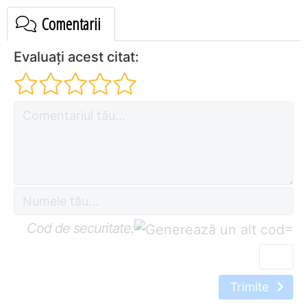
Comentarii
Evaluați acest citat:
Cod de securitate:
=
Trimite