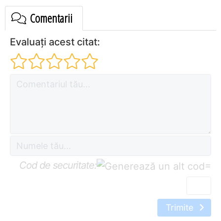
Comentarii
Evaluați acest citat:
Cod de securitate:
=
Trimite