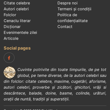
Citate celebre
Despre noi
Autori celebri
Termeni și condiții
Folclor
Politica de
Cenaclu literar
confidenţialitate
Dicționar
Contact
Evenimentele zilei
Articole
Social pages
Cuvinte potrivite din toate timpurile, de pe tot
globul, pe teme diverse, de la
autori celebri
sau
din
folclor
:
citate celebre
,
maxime
,
cugetări
,
aforisme
,
autori celebri
,
proverbe și zicători
,
ghicitori
,
vrăji si
descântece
,
balade
,
doine
,
basme
,
colinde
,
urături
,
orații de nuntă
,
tradiții și superstiții
.