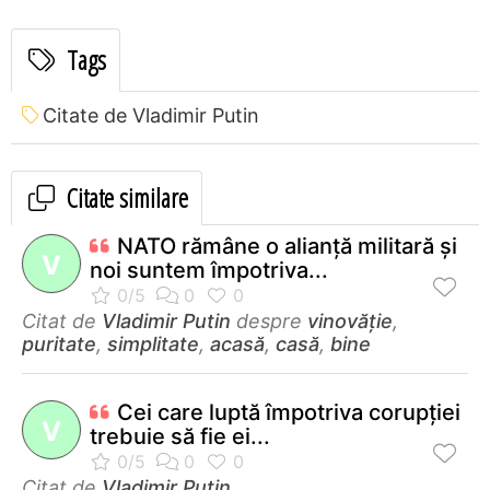
Tags
Citate de Vladimir Putin
Citate similare
NATO rămâne o alianţă militară şi
V
noi suntem împotriva...
Citat de
Vladimir Putin
despre
vinovăție
,
puritate
,
simplitate
,
acasă
,
casă
,
bine
Cei care luptă împotriva corupţiei
V
trebuie să fie ei...
Citat de
Vladimir Putin