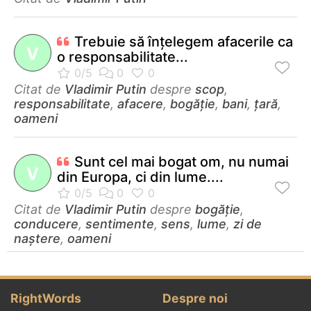
Trebuie să înţelegem afacerile ca
V
o responsabilitate...
Citat de
Vladimir Putin
despre
scop
,
responsabilitate
,
afacere
,
bogăție
,
bani
,
țară
,
oameni
Sunt cel mai bogat om, nu numai
V
din Europa, ci din lume....
Citat de
Vladimir Putin
despre
bogăție
,
conducere
,
sentimente
,
sens
,
lume
,
zi de
naștere
,
oameni
RightWords
Despre noi