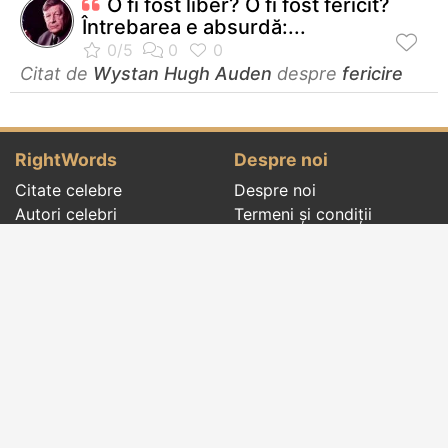
O fi fost liber? O fi fost fericit?
Întrebarea e absurdă:...
Citat de
Wystan Hugh Auden
despre
fericire
RightWords
Despre noi
Citate celebre
Despre noi
Autori celebri
Termeni și condiții
Folclor
Politica de
Cenaclu literar
confidenţialitate
Dicționar
Contact
Evenimentele zilei
Articole
Social pages