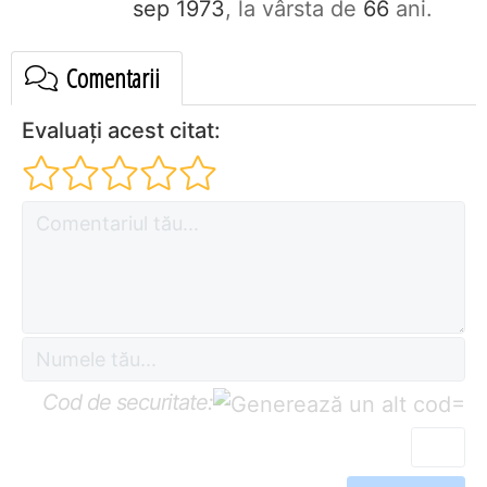
sep 1973
, la vârsta de
66
ani.
Comentarii
Evaluați acest citat:
Cod de securitate:
=