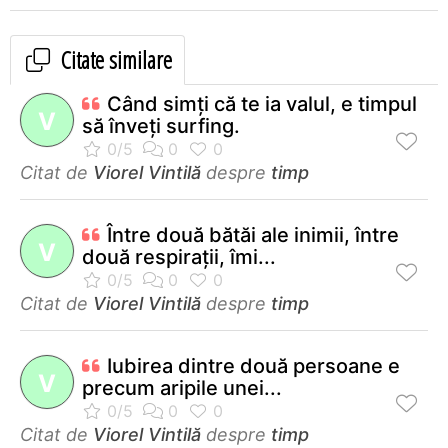
Citate similare
Când simţi că te ia valul, e timpul
V
să înveţi surfing.
Citat de
Viorel Vintilă
despre
timp
Între două bătăi ale inimii, între
V
două respiraţii, îmi...
Citat de
Viorel Vintilă
despre
timp
Iubirea dintre două persoane e
V
precum aripile unei...
Citat de
Viorel Vintilă
despre
timp