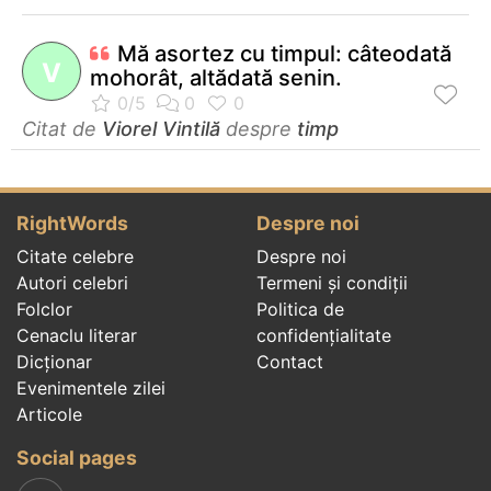
Mă asortez cu timpul: câteodată
V
mohorât, altădată senin.
Citat de
Viorel Vintilă
despre
timp
RightWords
Despre noi
Citate celebre
Despre noi
Autori celebri
Termeni și condiții
Folclor
Politica de
Cenaclu literar
confidenţialitate
Dicționar
Contact
Evenimentele zilei
Articole
Social pages