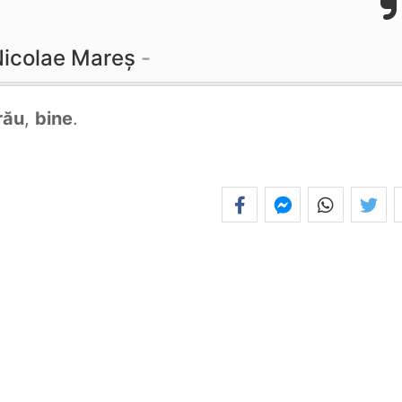
icolae Mareș
rău
,
bine
.