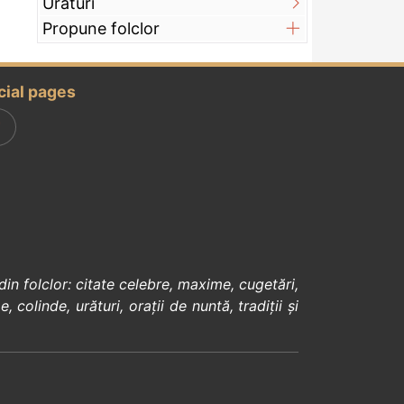
Urături
Propune folclor
cial pages
din
folclor
:
citate celebre
,
maxime
,
cugetări
,
e
,
colinde
,
urături
,
orații de nuntă
,
tradiții și