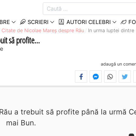
EBRE
SCRIERI
AUTORI CELEBRI
FO
Citate de Nicolae Mareș despre Rău
In urma luptei dintre 
it să profite...
ne
adaugă un comen
 Rău a trebuit să profite până la urmă C
mai Bun.