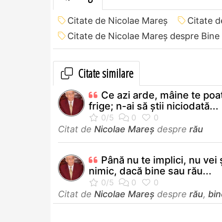
Citate de Nicolae Mareș
Citate 
Citate de Nicolae Mareș despre Bine
Citate similare
Ce azi arde, mâine te poa
frige; n-ai să știi niciodată...
Citat de
Nicolae Mareș
despre
rău
Până nu te implici, nu vei ș
nimic, dacă bine sau rău...
Citat de
Nicolae Mareș
despre
rău
,
bin