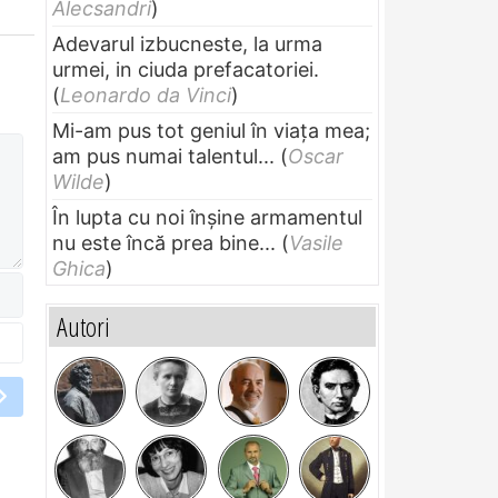
Alecsandri
)
Adevarul izbucneste, la urma
urmei, in ciuda prefacatoriei.
(
Leonardo da Vinci
)
Mi-am pus tot geniul în viața mea;
am pus numai talentul...
(
Oscar
Wilde
)
În lupta cu noi înșine armamentul
nu este încă prea bine...
(
Vasile
Ghica
)
Autori