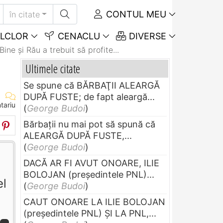
CONTUL MEU
în citate
LCLOR
CENACLU
DIVERSE
Bine şi Rău a trebuit să profite...
Ultimele citate
Se spune că BĂRBAŢII ALEARGĂ
DUPĂ FUSTE; de fapt aleargă...
tariu
(
George Budoi
)
Bărbaţii nu mai pot să spună că
ALEARGĂ DUPĂ FUSTE,...
(
George Budoi
)
DACĂ AR FI AVUT ONOARE, ILIE
BOLOJAN (preşedintele PNL)...
el
(
George Budoi
)
CAUT ONOARE LA ILIE BOLOJAN
(preşedintele PNL) ŞI LA PNL,...