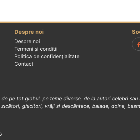
Despre noi
So
Despre noi
Termeni și condiții
Politica de confidenţialitate
Contact
, de pe tot globul, pe teme diverse, de la
autori celebri
sau 
 zicători
,
ghicitori
,
vrăji si descântece
,
balade
,
doine
,
basm
6