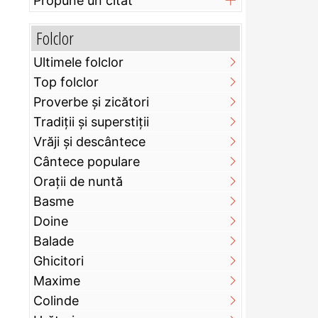
Propune un citat
Folclor
Ultimele folclor
Top folclor
Proverbe și zicători
Tradiții și superstiții
Vrăji și descântece
Cântece populare
Orații de nuntă
Basme
Doine
Balade
Ghicitori
Maxime
Colinde