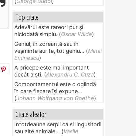
(
George Budoi
)
Top citate
Adevărul este rareori pur și
niciodată simplu.
(
Oscar Wilde
)
Geniul, în zdreanţă sau în
veşminte aurite, tot geniu...
(
Mihai
Eminescu
)
A pricepe este mai important
decât a ști.
(
Alexandru C. Cuza
)
Comportamentul este o oglindă
în care fiecare își expune...
(
Johann Wolfgang von Goethe
)
Citate aleator
Intotdeauna serpii ca si lingusitorii
sau alte animale...
(
Vasile