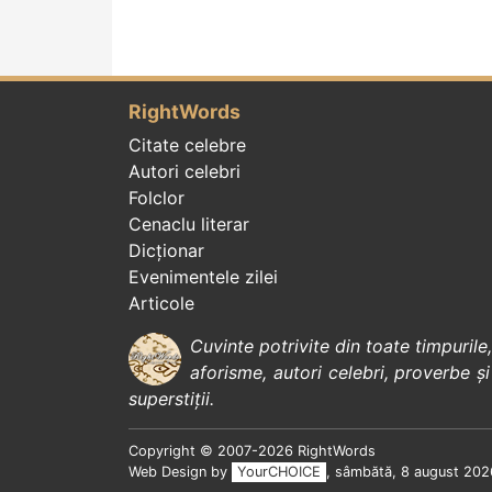
RightWords
Citate celebre
Autori celebri
Folclor
Cenaclu literar
Dicționar
Evenimentele zilei
Articole
Cuvinte potrivite din toate timpurile
aforisme
,
autori celebri
,
proverbe și
superstiții
.
Copyright © 2007-2026 RightWords
Web Design by
YourCHOICE
, sâmbătă, 8 august 202