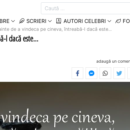
EBRE
SCRIERI
AUTORI CELEBRI
FO
ainte de a vindeca pe cineva, întreabă-l dacă este...
ă-l dacă este...
adaugă un comen