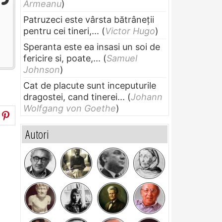
Armeanu
)
Patruzeci este vârsta bătrâneții
pentru cei tineri,...
(
Victor Hugo
)
Speranta este ea insasi un soi de
fericire si, poate,...
(
Samuel
Johnson
)
Cat de placute sunt inceputurile
dragostei, cand tinerei...
(
Johann
Wolfgang von Goethe
)
Autori