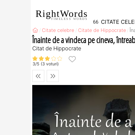
RightWords
TIMELESS WORDS
CITATE CEL
Citate celebre
Citate de Hippocrate
În
Înainte de a vindeca pe cineva, întreab
Citat de Hippocrate
3
/
5
(
3
voturi)