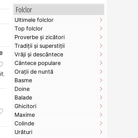
Folclor
Ultimele folclor
Top folclor
Proverbe și zicători
Tradiții și superstiții
e
Vrăji și descântece
Cântece populare
Orații de nuntă
it
,
Basme
Doine
Balade
Ghicitori
Maxime
Colinde
Urături