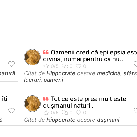
Oamenii cred că epilepsia est
divină, numai pentru că nu...
natură
Citat de
Hippocrate
despre
medicină
,
sfârș
lucruri
,
oameni
îţi
Tot ce este prea mult este
duşmanul naturii.
ă
Citat de
Hippocrate
despre
dușmani