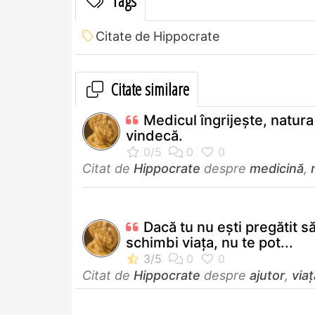
Tags
Citate de Hippocrate
Citate similare
Medicul îngrijeşte, natura
vindecă.
Citat de
Hippocrate
despre
medicină
,
Dacă tu nu eşti pregătit să 
schimbi viaţa, nu te pot...
Citat de
Hippocrate
despre
ajutor
,
viaț