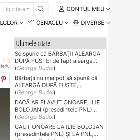
CONTUL MEU
în citate
LCLOR
CENACLU
DIVERSE
Ultimele citate
Se spune că BĂRBAŢII ALEARGĂ
DUPĂ FUSTE; de fapt aleargă...
tariu
(
George Budoi
)
Bărbaţii nu mai pot să spună că
ALEARGĂ DUPĂ FUSTE,...
(
George Budoi
)
DACĂ AR FI AVUT ONOARE, ILIE
BOLOJAN (preşedintele PNL)...
(
George Budoi
)
CAUT ONOARE LA ILIE BOLOJAN
(preşedintele PNL) ŞI LA PNL,...