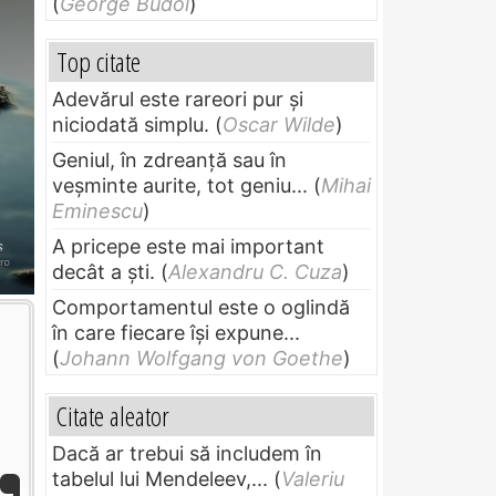
(
George Budoi
)
Top citate
Adevărul este rareori pur și
niciodată simplu.
(
Oscar Wilde
)
Geniul, în zdreanţă sau în
veşminte aurite, tot geniu...
(
Mihai
Eminescu
)
A pricepe este mai important
decât a ști.
(
Alexandru C. Cuza
)
Comportamentul este o oglindă
în care fiecare își expune...
(
Johann Wolfgang von Goethe
)
Citate aleator
Dacă ar trebui să includem în
tabelul lui Mendeleev,...
(
Valeriu