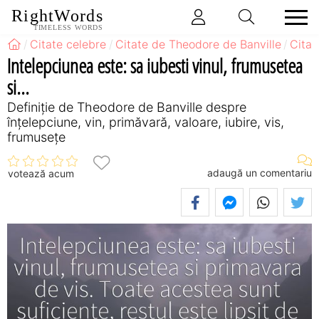
RightWords
TIMELESS WORDS
Citate celebre
Citate de Theodore de Banville
Citat
Intelepciunea este: sa iubesti vinul, frumusetea
si...
Definiţie de Theodore de Banville despre
înțelepciune, vin, primăvară, valoare, iubire, vis,
frumusețe
adaugă un comentariu
votează acum