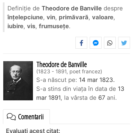
Definiţie de
Theodore de Banville
despre
înțelepciune
,
vin
,
primăvară
,
valoare
,
iubire
,
vis
,
frumusețe
.
Theodore de Banville
1823 - 1891, poet francez
S-a născut pe:
14 mar 1823.
S-a stins din viaţa în data de
13
mar 1891
, la vârsta de
67
ani.
Comentarii
Evaluați acest citat: