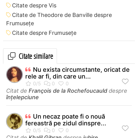
Citate despre Vis
Citate de Theodore de Banville despre
Frumusețe
Citate despre Frumusețe
Citate similare
Nu exista circumstante, oricat de
rele ar fi, din care un...
Citat de
François de la Rochefoucauld
despre
înțelepciune
Un necaz poate fi o nouă
fereastră pe zidul dinspre...
Citat de
Khalil Gibran
despre
iubire