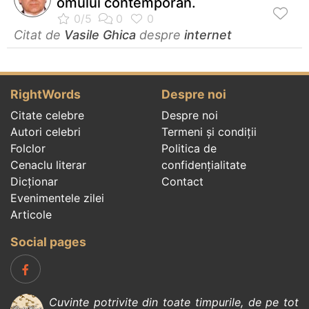
omului contemporan.
Citat de
Vasile Ghica
despre
internet
RightWords
Despre noi
Citate celebre
Despre noi
Autori celebri
Termeni și condiții
Folclor
Politica de
Cenaclu literar
confidenţialitate
Dicționar
Contact
Evenimentele zilei
Articole
Social pages
Cuvinte potrivite din toate timpurile, de pe tot