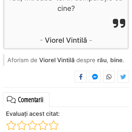
cine?
Viorel Vintilă
Aforism de
Viorel Vintilă
despre
rău
,
bine
.
Comentarii
Evaluați acest citat: