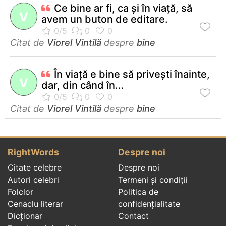
Ce bine ar fi, ca şi în viaţă, să
V
avem un buton de editare.
Citat de
Viorel Vintilă
despre
bine
În viaţă e bine să priveşti înainte,
V
dar, din când în...
Citat de
Viorel Vintilă
despre
bine
RightWords
Despre noi
Citate celebre
Despre noi
Autori celebri
Termeni și condiții
Folclor
Politica de
Cenaclu literar
confidenţialitate
Dicționar
Contact