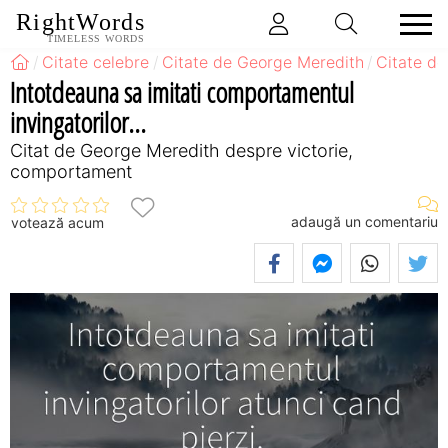
RightWords
TIMELESS WORDS
Citate celebre
Citate de George Meredith
Citate de
Intotdeauna sa imitati comportamentul
invingatorilor...
Citat de George Meredith despre victorie,
comportament
adaugă un comentariu
votează acum