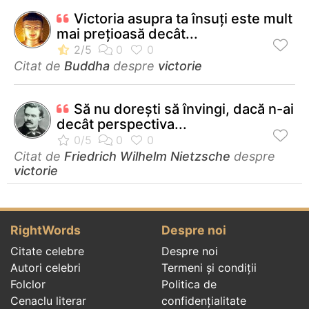
Victoria asupra ta însuţi este mult
mai preţioasă decât...
Citat de
Buddha
despre
victorie
Să nu doreşti să învingi, dacă n-ai
decât perspectiva...
Citat de
Friedrich Wilhelm Nietzsche
despre
victorie
RightWords
Despre noi
Citate celebre
Despre noi
Autori celebri
Termeni și condiții
Folclor
Politica de
Cenaclu literar
confidenţialitate