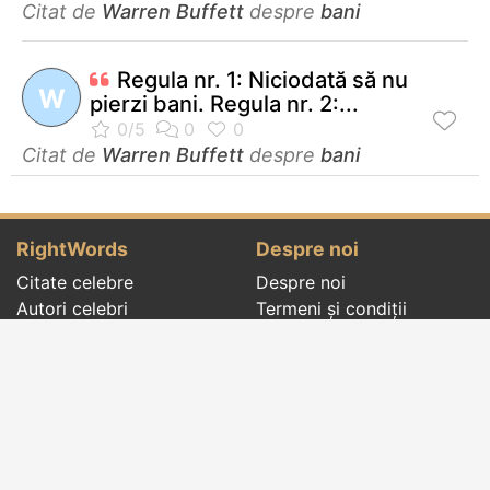
Citat de
Warren Buffett
despre
bani
Regula nr. 1: Niciodată să nu
W
pierzi bani. Regula nr. 2:...
Citat de
Warren Buffett
despre
bani
RightWords
Despre noi
Citate celebre
Despre noi
Autori celebri
Termeni și condiții
Folclor
Politica de
Cenaclu literar
confidenţialitate
Dicționar
Contact
Evenimentele zilei
Articole
Social pages