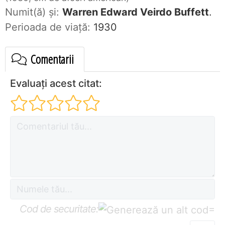
Numit(ă) și:
Warren Edward Veirdo Buffett
.
Perioada de viaţă:
1930
Comentarii
Evaluați acest citat:
Cod de securitate:
=