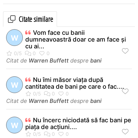
Citate similare
Vom face cu banii
W
dumneavoastră doar ce am face şi
cu ai...
Citat de
Warren Buffett
despre
bani
Nu îmi măsor viaţa după
W
cantitatea de bani pe care o fac....
Citat de
Warren Buffett
despre
bani
Nu încerc niciodată să fac bani pe
W
piaţa de acţiuni....