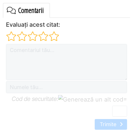
Comentarii
Evaluați acest citat:
Cod de securitate:
=
Trimite