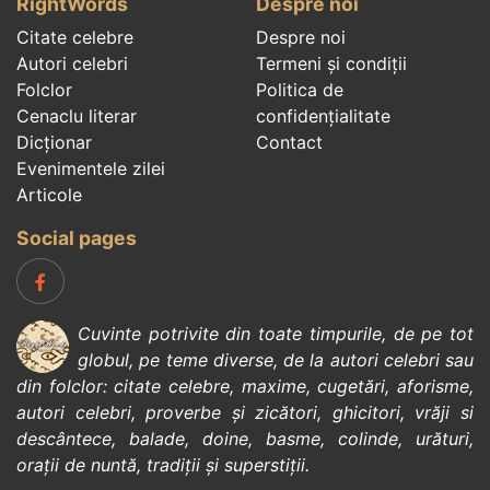
RightWords
Despre noi
Citate celebre
Despre noi
Autori celebri
Termeni și condiții
Folclor
Politica de
Cenaclu literar
confidenţialitate
Dicționar
Contact
Evenimentele zilei
Articole
Social pages
Cuvinte potrivite din toate timpurile, de pe tot
globul, pe teme diverse, de la
autori celebri
sau
din
folclor
:
citate celebre
,
maxime
,
cugetări
,
aforisme
,
autori celebri
,
proverbe și zicători
,
ghicitori
,
vrăji si
descântece
,
balade
,
doine
,
basme
,
colinde
,
urături
,
orații de nuntă
,
tradiții și superstiții
.