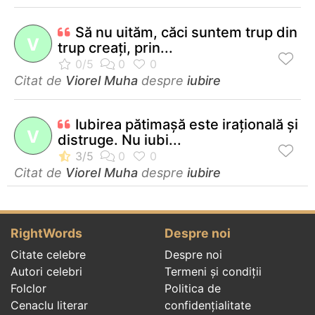
Să nu uităm, căci suntem trup din
V
trup creaţi, prin...
Citat de
Viorel Muha
despre
iubire
Iubirea pătimaşă este iraţională şi
V
distruge. Nu iubi...
Citat de
Viorel Muha
despre
iubire
RightWords
Despre noi
Citate celebre
Despre noi
Autori celebri
Termeni și condiții
Folclor
Politica de
Cenaclu literar
confidenţialitate