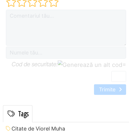
Cod de securitate:
=
Trimite
Tags
Citate de Viorel Muha