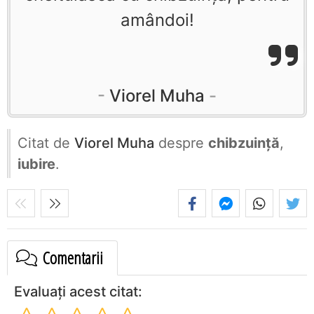
amândoi!
Viorel Muha
Citat de
Viorel Muha
despre
chibzuință
,
iubire
.
Comentarii
Evaluați acest citat: