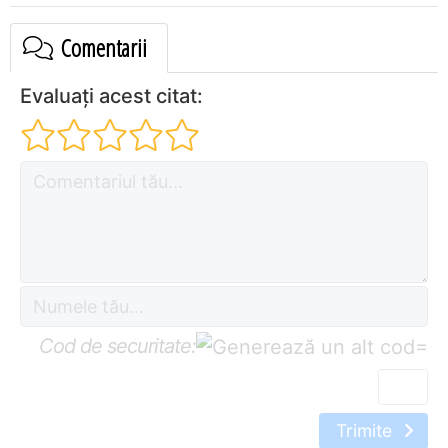
Comentarii
Evaluați acest citat:
Cod de securitate:
=
Trimite