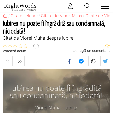
RightWords
TIMELESS WORDS
Citate celebre
Citate de Viorel Muha
Citate de Vior
Iubirea nu poate fi îngrădită sau condamnată,
niciodată!
Citat de Viorel Muha despre iubire
adaugă un comentariu
votează acum