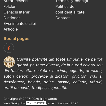
Autori celebri
Termeni și condiții
Folclor
Politica de
Cenaclu literar
confidenţialitate
Dicționar
Contact
Evenimentele zilei
Articole
Social pages
Cuvinte potrivite din toate timpurile, de pe tot
globul, pe teme diverse, de la
autori celebri
sau
din
folclor
:
citate celebre
,
maxime
,
cugetări
,
aforisme
,
autori celebri
,
proverbe și zicători
,
ghicitori
,
vrăji si
descântece
,
balade
,
doine
,
basme
,
colinde
,
urături
,
orații de nuntă
,
tradiții și superstiții
.
Copyright © 2007-2026 RightWords
Web Design by
YourCHOICE
, vineri, 7 august 2026