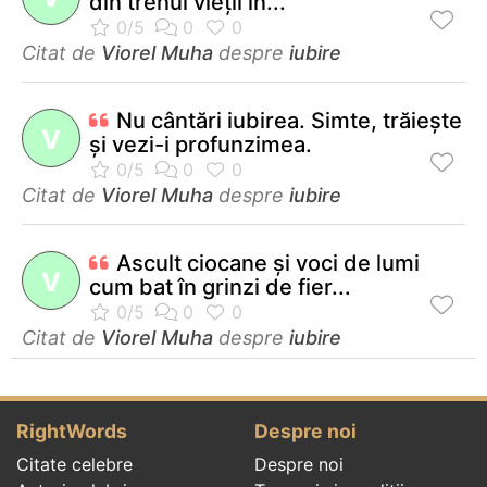
din trenul vieţii în...
Citat de
Viorel Muha
despre
iubire
Nu cântări iubirea. Simte, trăieşte
V
şi vezi-i profunzimea.
Citat de
Viorel Muha
despre
iubire
Ascult ciocane şi voci de lumi
V
cum bat în grinzi de fier...
Citat de
Viorel Muha
despre
iubire
RightWords
Despre noi
Citate celebre
Despre noi