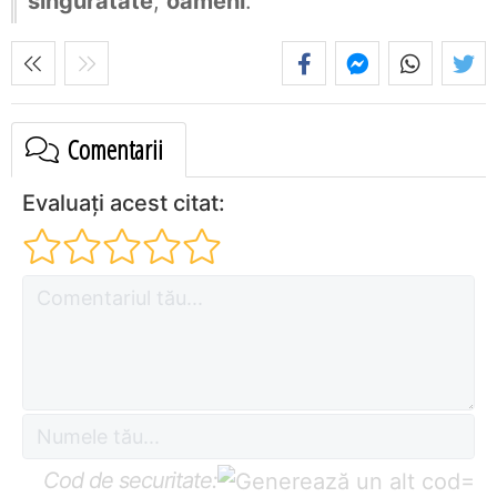
singurătate
,
oameni
.
Comentarii
Evaluați acest citat:
Cod de securitate:
=