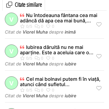
Citate similare
Nu întodeauna fântana cea mai
V
adâncă dă apa cea mai bună,...
Citat de
Viorel Muha
despre
inimă
Iubirea dăruită nu ne mai
V
aparţine. Este a aceluia care o...
Citat de
Viorel Muha
despre
iubire
Cel mai bolnavi putem fi în viaţă,
V
atunci când sufletul...
Citat de
Viorel Muha
despre
iubire