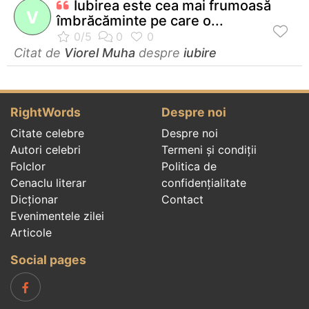
Iubirea este cea mai frumoasă
V
îmbrăcăminte pe care o...
Citat de
Viorel Muha
despre
iubire
RightWords
Despre noi
Citate celebre
Despre noi
Autori celebri
Termeni și condiții
Folclor
Politica de
Cenaclu literar
confidenţialitate
Dicționar
Contact
Evenimentele zilei
Articole
Social pages