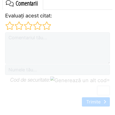
Comentarii
Evaluați acest citat:
Cod de securitate:
=
Trimite