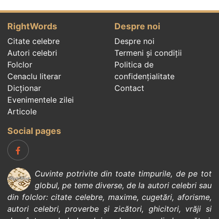
RightWords
Despre noi
Citate celebre
Despre noi
Autori celebri
Termeni și condiții
Folclor
Politica de
Cenaclu literar
confidenţialitate
Dicționar
Contact
Evenimentele zilei
Articole
Social pages
Cuvinte potrivite din toate timpurile, de pe tot
globul, pe teme diverse, de la
autori celebri
sau
din
folclor
:
citate celebre
,
maxime
,
cugetări
,
aforisme
,
autori celebri
,
proverbe și zicători
,
ghicitori
,
vrăji si