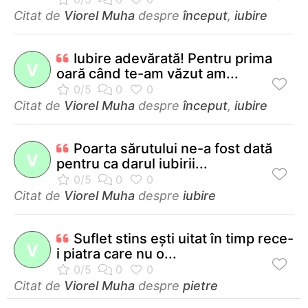
Citat de
Viorel Muha
despre
început
,
iubire
Iubire adevărată! Pentru prima
V
oară când te-am văzut am...
Citat de
Viorel Muha
despre
început
,
iubire
Poarta sărutului ne-a fost dată
V
pentru ca darul iubirii...
Citat de
Viorel Muha
despre
iubire
Suflet stins eşti uitat în timp rece-
V
i piatra care nu o...
Citat de
Viorel Muha
despre
pietre