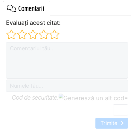
Comentarii
Evaluați acest citat:
Cod de securitate:
=
Trimite