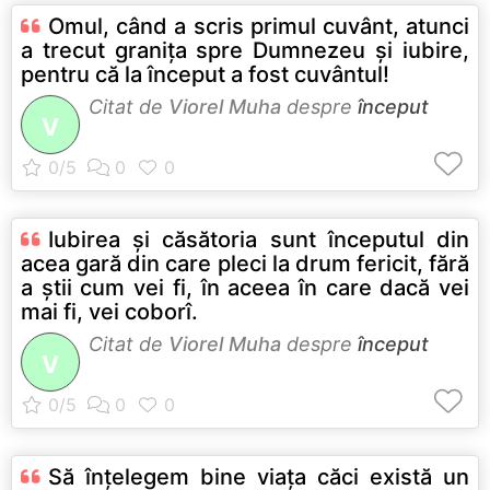
Omul, când a scris primul cuvânt, atunci
a trecut graniţa spre Dumnezeu şi iubire,
pentru că la început a fost cuvântul!
Citat de
Viorel Muha
despre
început
V
Iubirea şi căsătoria sunt începutul din
acea gară din care pleci la drum fericit, fără
a ştii cum vei fi, în aceea în care dacă vei
mai fi, vei coborî.
Citat de
Viorel Muha
despre
început
V
Să înţelegem bine viaţa căci există un