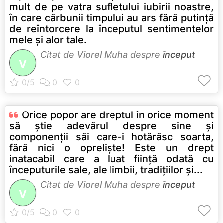
mult de pe vatra sufletului iubirii noastre,
în care cărbunii timpului au ars fără putinţă
de reîntorcere la începutul sentimentelor
mele şi alor tale.
Citat de
Viorel Muha
despre
început
V
Orice popor are dreptul în orice moment
să ştie adevărul despre sine şi
componenţii săi care-i hotărăsc soarta,
fără nici o oprelişte! Este un drept
inatacabil care a luat fiinţă odată cu
începuturile sale, ale limbii, tradiţiilor şi...
Citat de
Viorel Muha
despre
început
V