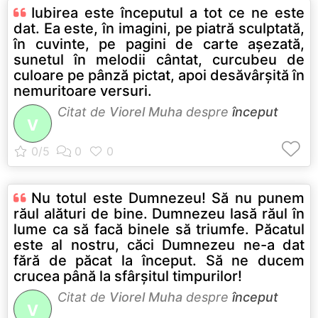
Iubirea este începutul a tot ce ne este
dat. Ea este, în imagini, pe piatră sculptată,
în cuvinte, pe pagini de carte aşezată,
sunetul în melodii cântat, curcubeu de
culoare pe pânză pictat, apoi desăvârşită în
nemuritoare versuri.
Citat de
Viorel Muha
despre
început
V
Nu totul este Dumnezeu! Să nu punem
răul alături de bine. Dumnezeu lasă răul în
lume ca să facă binele să triumfe. Păcatul
este al nostru, căci Dumnezeu ne-a dat
fără de păcat la început. Să ne ducem
crucea până la sfârşitul timpurilor!
Citat de
Viorel Muha
despre
început
V