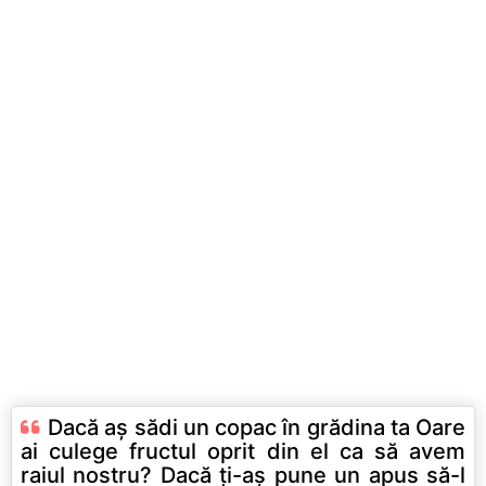
Dacă aş sădi un copac în grădina ta Oare
ai culege fructul oprit din el ca să avem
raiul nostru? Dacă ţi-aş pune un apus să-l