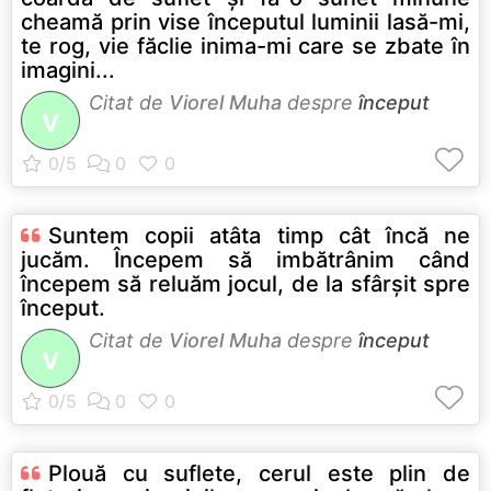
cheamă prin vise începutul luminii lasă-mi,
te rog, vie făclie inima-mi care se zbate în
imagini...
Citat de
Viorel Muha
despre
început
V
Suntem copii atâta timp cât încă ne
jucăm. Începem să imbătrânim când
începem să reluăm jocul, de la sfârşit spre
început.
Citat de
Viorel Muha
despre
început
V
Plouă cu suflete, cerul este plin de