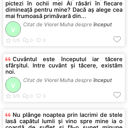
pictezi în ochii mei Ai răsări în fiecare
dimineaţă pentru mine? Dacă aş alege cea
mai frumoasă primăvară din...
Citat de
Viorel Muha
despre
început
V
Cuvântul este începutul iar tăcere
sfârşitul. Intre cuvânt şi tăcere, existăm
noi.
Citat de
Viorel Muha
despre
început
V
Nu plânge noaptea prin lacrimi de stele
lasă capătul lumii şi vino spre mine ia o
coardă de suflet şi fă-o sunet minune