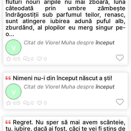
fluturi nouri aripile nu mai zboară, luna
câteodată prin umbre zămbeşte
îndrăgostiţii sub parfumul teilor, renasc,
sunt atingere iubirea adună puful alb,
zburdând, al plopilor eu merg singur pe-
o...
Citat de
Viorel Muha
despre
început
V
Nimeni nu-i din început născut a şti!
Citat de
Viorel Muha
despre
început
V
Regret. Nu sper să mai avem scânteie,
tu, iubire, dacă ai fost, căci te vei fi stins de