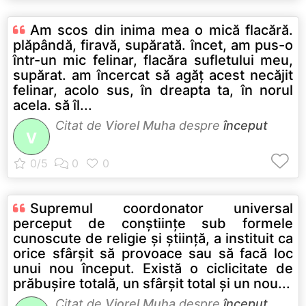
Am scos din inima mea o mică flacără.
plăpândă, firavă, supărată. încet, am pus-o
într-un mic felinar, flacăra sufletului meu,
supărat. am încercat să agăţ acest necăjit
felinar, acolo sus, în dreapta ta, în norul
acela. să îl...
Citat de
Viorel Muha
despre
început
V
Supremul coordonator universal
perceput de conştiinţe sub formele
cunoscute de religie şi ştiinţă, a instituit ca
orice sfârşit să provoace sau să facă loc
unui nou început. Există o ciclicitate de
prăbuşire totală, un sfârşit total şi un nou...
Citat de
Viorel Muha
despre
început