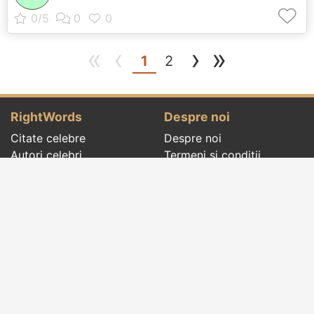
«
‹
›
»
(current)
1
2
RightWords
Despre noi
Citate celebre
Despre noi
Autori celebri
Termeni și condiții
Folclor
Politica de
Cenaclu literar
confidenţialitate
Dicționar
Contact
Evenimentele zilei
Articole
Social pages