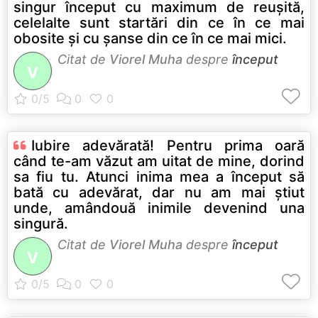
singur început cu maximum de reuşită,
celelalte sunt startări din ce în ce mai
obosite şi cu şanse din ce în ce mai mici.
Citat de
Viorel Muha
despre
început
V
Iubire adevărată! Pentru prima oară
când te-am văzut am uitat de mine, dorind
sa fiu tu. Atunci inima mea a început să
bată cu adevărat, dar nu am mai ştiut
unde, amândouă inimile devenind una
singură.
Citat de
Viorel Muha
despre
început
V