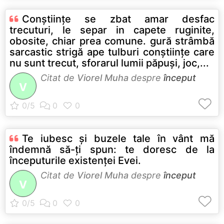
Conştiinţe se zbat amar desfac
trecuturi, le separ in capete ruginite,
obosite, chiar prea comune. gură strâmbă
sarcastic strigă ape tulburi conştiinţe care
nu sunt trecut, sforarul lumii păpuşi, joc,...
Citat de
Viorel Muha
despre
început
V
Te iubesc şi buzele tale în vânt mă
îndemnă să-ţi spun: te doresc de la
începuturile existenţei Evei.
Citat de
Viorel Muha
despre
început
V