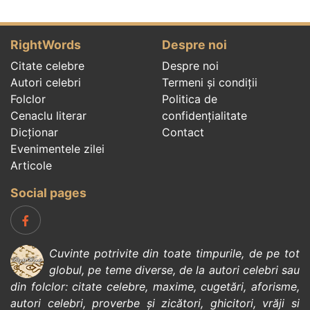
RightWords
Despre noi
Citate celebre
Despre noi
Autori celebri
Termeni și condiții
Folclor
Politica de
Cenaclu literar
confidenţialitate
Dicționar
Contact
Evenimentele zilei
Articole
Social pages
Cuvinte potrivite din toate timpurile, de pe tot
globul, pe teme diverse, de la
autori celebri
sau
din
folclor
:
citate celebre
,
maxime
,
cugetări
,
aforisme
,
autori celebri
,
proverbe și zicători
,
ghicitori
,
vrăji si