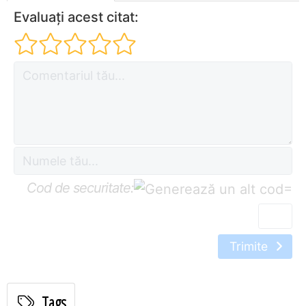
Evaluați acest citat:
Cod de securitate:
=
Trimite
Tags