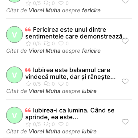
Citat de
Viorel Muha
despre
fericire
Fericirea este unul dintre
V
sentimentele care demonstrează...
Citat de
Viorel Muha
despre
fericire
Iubirea este balsamul care
V
vindecă multe, dar şi răneşte...
Citat de
Viorel Muha
despre
iubire
Iubirea-i ca lumina. Când se
V
aprinde, ea este...
Citat de
Viorel Muha
despre
iubire