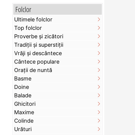
Folclor
Ultimele folclor
Top folclor
Proverbe și zicători
Tradiții și superstiții
Vrăji și descântece
Cântece populare
Orații de nuntă
Basme
Doine
Balade
Ghicitori
Maxime
Colinde
Urături