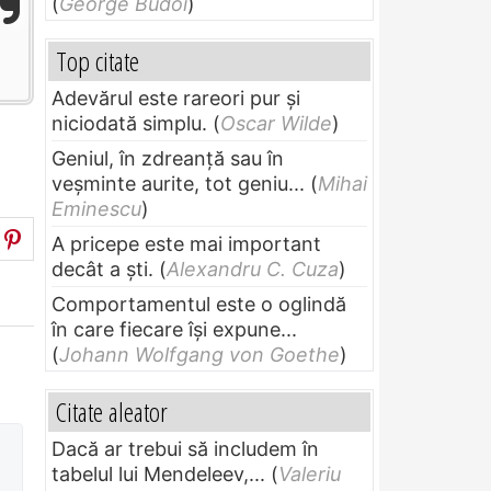
(
George Budoi
)
Top citate
Adevărul este rareori pur și
niciodată simplu.
(
Oscar Wilde
)
Geniul, în zdreanţă sau în
veşminte aurite, tot geniu...
(
Mihai
Eminescu
)
A pricepe este mai important
decât a ști.
(
Alexandru C. Cuza
)
Comportamentul este o oglindă
în care fiecare își expune...
(
Johann Wolfgang von Goethe
)
Citate aleator
Dacă ar trebui să includem în
tabelul lui Mendeleev,...
(
Valeriu