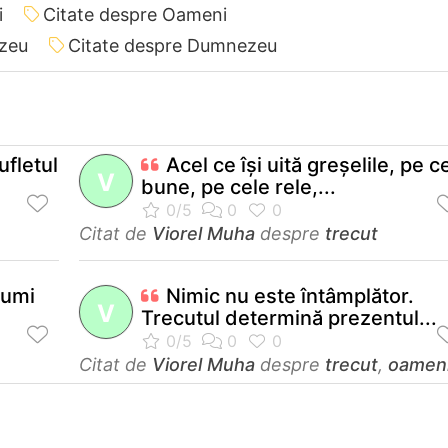
i
Citate despre Oameni
ezeu
Citate despre Dumnezeu
ufletul
Acel ce îşi uită greşelile, pe c
V
bune, pe cele rele,...
Citat de
Viorel Muha
despre
trecut
lumi
Nimic nu este întâmplător.
V
Trecutul determină prezentul...
Citat de
Viorel Muha
despre
trecut
,
oamen