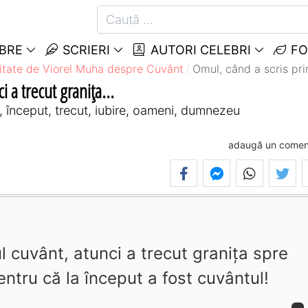
EBRE
SCRIERI
AUTORI CELEBRI
FO
itate de Viorel Muha despre Cuvânt
Omul, când a scris prim
 a trecut graniţa...
, început, trecut, iubire, oameni, dumnezeu
adaugă un comen
l cuvânt, atunci a trecut graniţa spre
ntru că la început a fost cuvântul!