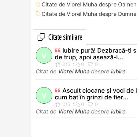
Citate de Viorel Muha despre Oamen
Citate de Viorel Muha despre Dumn
Citate similare
Iubire pură! Dezbracă-ţi s
V
de trup, apoi aşează-l...
Citat de
Viorel Muha
despre
iubire
Ascult ciocane şi voci de 
V
cum bat în grinzi de fier...
Citat de
Viorel Muha
despre
iubire