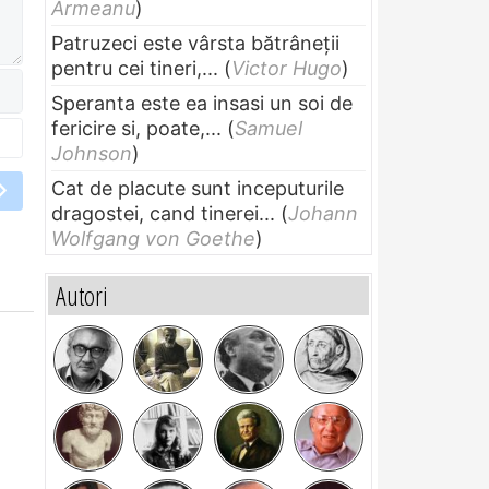
Armeanu
)
Patruzeci este vârsta bătrâneții
pentru cei tineri,...
(
Victor Hugo
)
Speranta este ea insasi un soi de
fericire si, poate,...
(
Samuel
Johnson
)
Cat de placute sunt inceputurile
dragostei, cand tinerei...
(
Johann
Wolfgang von Goethe
)
Autori