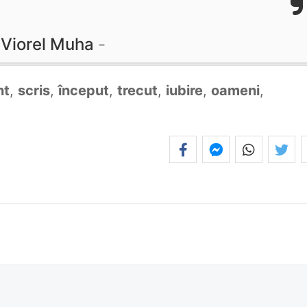
Viorel Muha
nt
,
scris
,
început
,
trecut
,
iubire
,
oameni
,