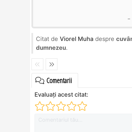
Citat de
Viorel Muha
despre
cuvâ
dumnezeu
.
Comentarii
Evaluați acest citat: