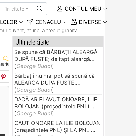
CONTUL MEU
în citate
LCLOR
CENACLU
DIVERSE
ul cuvânt, atunci a trecut graniţa...
Ultimele citate
Se spune că BĂRBAŢII ALEARGĂ
DUPĂ FUSTE; de fapt aleargă...
tariu
(
George Budoi
)
Bărbaţii nu mai pot să spună că
ALEARGĂ DUPĂ FUSTE,...
(
George Budoi
)
DACĂ AR FI AVUT ONOARE, ILIE
BOLOJAN (preşedintele PNL)...
(
George Budoi
)
CAUT ONOARE LA ILIE BOLOJAN
(preşedintele PNL) ŞI LA PNL,...