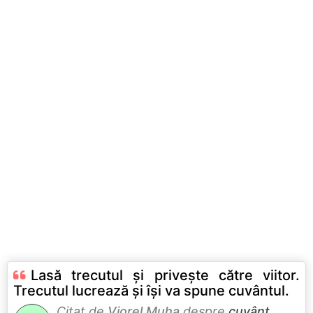
Lasă trecutul şi priveşte către viitor.
Trecutul lucrează şi îşi va spune cuvântul.
Citat de
Viorel Muha
despre
cuvânt