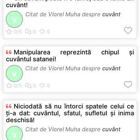
cuvânt!
Citat de
Viorel Muha
despre
cuvânt
V
Manipularea reprezintă chipul şi
cuvântul satanei!
Citat de
Viorel Muha
despre
cuvânt
V
Niciodată să nu întorci spatele celui ce
ţi-a dat: cuvântul, sfatul, sufletul şi inima
deschisă!
Citat de
Viorel Muha
despre
cuvânt
V