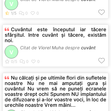
V
Cuvântul este începutul iar tăcere
sfârşitul. Intre cuvânt şi tăcere, existăm
noi.
Citat de
Viorel Muha
despre
cuvânt
V
Nu călcaţi şi pe ultimile flori din sufletele
noastre Nu ne mai amputaţi gura şi
cuvântul Nu vrem să ne puneţi ecranele
voastre drept ochi Spunem NU implantului
de difuzoare şi a-lor voastre voci, în loc de
urechile noastre Vrem mâini...