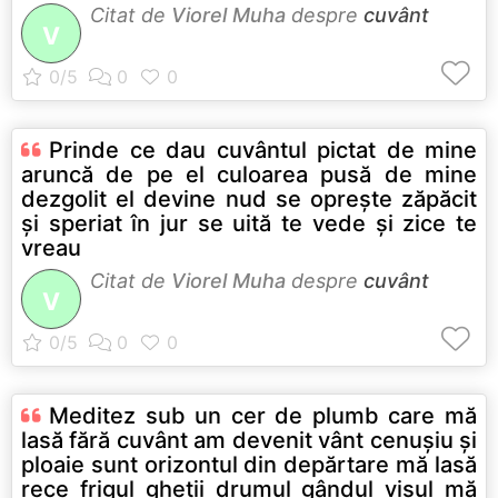
Citat de
Viorel Muha
despre
cuvânt
V
Prinde ce dau cuvântul pictat de mine
aruncă de pe el culoarea pusă de mine
dezgolit el devine nud se opreşte zăpăcit
şi speriat în jur se uită te vede şi zice te
vreau
Citat de
Viorel Muha
despre
cuvânt
V
Meditez sub un cer de plumb care mă
lasă fără cuvânt am devenit vânt cenuşiu şi
ploaie sunt orizontul din depărtare mă lasă
rece frigul gheţii drumul gândul visul mă