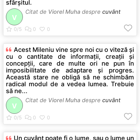
sfârşitul.
Citat de
Viorel Muha
despre
cuvânt
V
Acest Mileniu vine spre noi cu o viteză şi
cu o cantitate de informaţii, creaţii şi
concepţii, care de multe ori ne pun în
imposibilitate de adaptare şi progres.
Această stare ne obligă să ne schimbăm
radical modul de a vedea lumea. Trebuie
să ne...
Citat de
Viorel Muha
despre
cuvânt
V
Un cuvânt poate fi o lume, sau o lume un