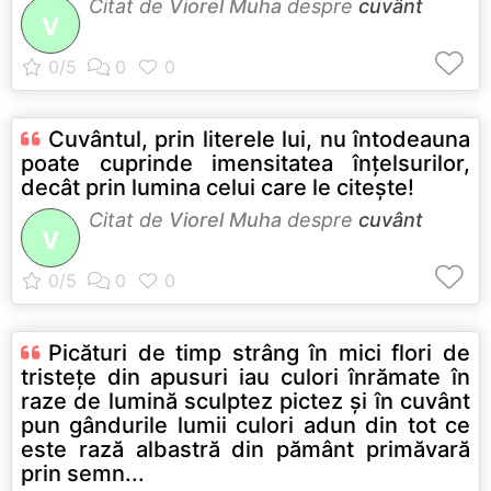
Citat de
Viorel Muha
despre
cuvânt
V
Cuvântul, prin literele lui, nu întodeauna
poate cuprinde imensitatea înţelsurilor,
decât prin lumina celui care le citeşte!
Citat de
Viorel Muha
despre
cuvânt
V
Picături de timp strâng în mici flori de
tristeţe din apusuri iau culori înrămate în
raze de lumină sculptez pictez şi în cuvânt
pun gândurile lumii culori adun din tot ce
este rază albastră din pământ primăvară
prin semn...