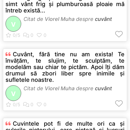
simt vânt frig şi plumburoasă ploaie mă
întreb există...
Citat de
Viorel Muha
despre
cuvânt
V
Cuvânt, fără tine nu am exista! Te
învăţăm, te slujim, te sculptăm, te
modelăm sau chiar te pictăm. Apoi îţi dăm
drumul să zbori liber spre inimile şi
sufletele noastre.
Citat de
Viorel Muha
despre
cuvânt
V
Cuvintele pot fi de multe ori ca şi
culorile pictorului, care picteză şi lucruri