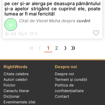
pe cer şi-ar alerga pe deasupra pământului
şi-a apelor strigând ce cuprind ele, poate
lumea ar fi mai fericită!
Citat de
Viorel Muha
despre
cuvânt
V
«
‹
›
»
(current)
1
2
RightWords
Despre noi
Citate celebre
Despre noi
Autori celebri
Termeni și condiții
Folclor
Politica de
Cenaclu literar
confidenţialitate
Dicționar
Contact
Evenimentele zilei