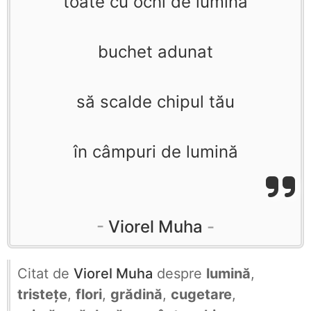
toate cu ochi de lumină
buchet adunat
să scalde chipul tău
în câmpuri de lumină
Viorel Muha
Citat de
Viorel Muha
despre
lumină
,
tristețe
,
flori
,
grădină
,
cugetare
,