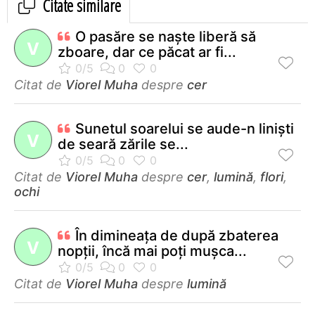
Citate similare
O pasăre se naşte liberă să
V
zboare, dar ce păcat ar fi...
Citat de
Viorel Muha
despre
cer
Sunetul soarelui se aude-n linişti
V
de seară zările se...
Citat de
Viorel Muha
despre
cer
,
lumină
,
flori
,
ochi
În dimineaţa de după zbaterea
V
nopţii, încă mai poţi muşca...
Citat de
Viorel Muha
despre
lumină