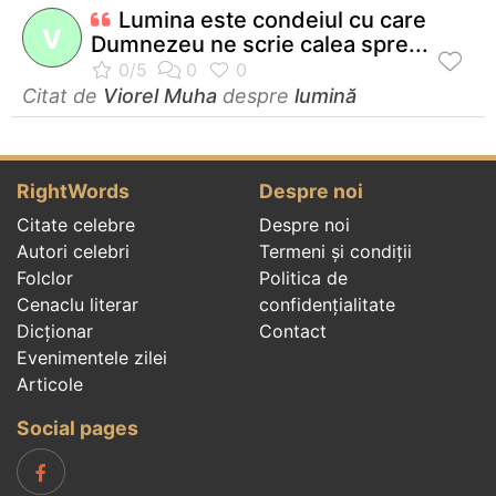
Lumina este condeiul cu care
V
Dumnezeu ne scrie calea spre...
Citat de
Viorel Muha
despre
lumină
RightWords
Despre noi
Citate celebre
Despre noi
Autori celebri
Termeni și condiții
Folclor
Politica de
Cenaclu literar
confidenţialitate
Dicționar
Contact
Evenimentele zilei
Articole
Social pages