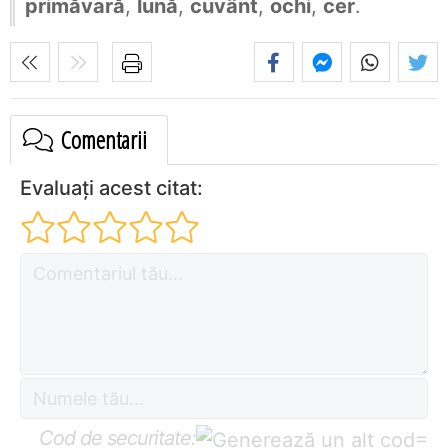
primăvară
,
lună
,
cuvânt
,
ochi
,
cer
.
Comentarii
Evaluați acest citat:
Cod de securitate:
=