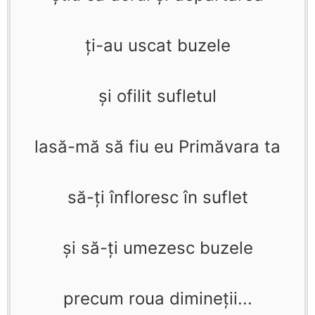
ţi-au uscat buzele
şi ofilit sufletul
lasă-mă să fiu eu Primăvara ta
să-ţi înfloresc în suflet
şi să-ţi umezesc buzele
precum roua dimineţii...