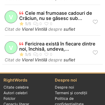
Cele mai frumoase cadouri de
V
Crăciun, nu se găsesc sub...
Citat de
Viorel Vintilă
despre
suflet
Fericirea există în fiecare dintre
V
noi, închisă, undeva,...
Citat de
Viorel Vintilă
despre
suflet
RightWords
Despre noi
Citate celebre
Despre noi
Autori celebri
Termeni și condiții
Folclor
Politica de
Cenaclu literar
confidenţialitate