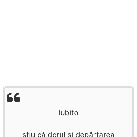
Iubito
ştiu că dorul şi depărtarea