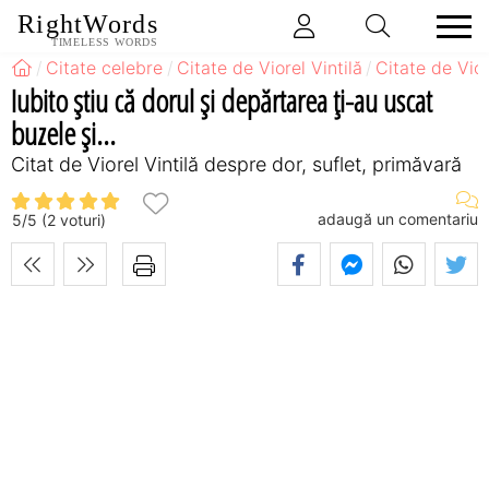
RightWords
TIMELESS WORDS
Citate celebre
Citate de Viorel Vintilă
Citate de Vior
Iubito ştiu că dorul şi depărtarea ţi-au uscat
buzele şi...
Citat de Viorel Vintilă despre dor, suflet, primăvară
adaugă un comentariu
5
/
5
(
2
voturi)