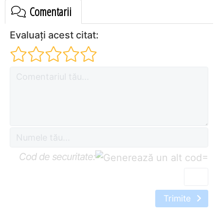
Comentarii
Evaluați acest citat:
Cod de securitate:
=
Trimite