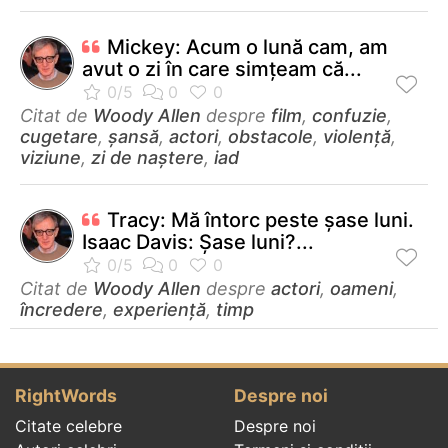
Mickey: Acum o lună cam, am
avut o zi în care simţeam că...
Citat de
Woody Allen
despre
film
,
confuzie
,
cugetare
,
șansă
,
actori
,
obstacole
,
violență
,
viziune
,
zi de naștere
,
iad
Tracy: Mă întorc peste şase luni.
Isaac Davis: Şase luni?...
Citat de
Woody Allen
despre
actori
,
oameni
,
încredere
,
experiență
,
timp
RightWords
Despre noi
Citate celebre
Despre noi