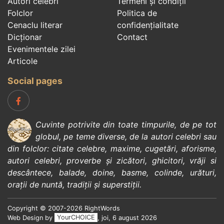
Autori celebri
Termeni și condiții
Folclor
Politica de
Cenaclu literar
confidenţialitate
Dicționar
Contact
Evenimentele zilei
Articole
Social pages
Cuvinte potrivite din toate timpurile, de pe tot
globul, pe teme diverse, de la
autori celebri
sau
din
folclor
:
citate celebre
,
maxime
,
cugetări
,
aforisme
,
autori celebri
,
proverbe și zicători
,
ghicitori
,
vrăji si
descântece
,
balade
,
doine
,
basme
,
colinde
,
urături
,
orații de nuntă
,
tradiții și superstiții
.
Copyright © 2007-2026 RightWords
Web Design by
YourCHOICE
, joi, 6 august 2026