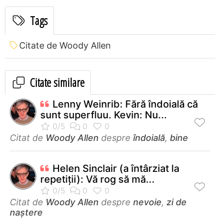
Tags
Citate de Woody Allen
Citate similare
Lenny Weinrib: Fără îndoială că
sunt superfluu. Kevin: Nu...
Citat de
Woody Allen
despre
îndoială
,
bine
Helen Sinclair (a întârziat la
repetiţii): Vă rog să mă...
Citat de
Woody Allen
despre
nevoie
,
zi de
naștere