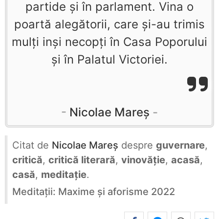
partide și în parlament. Vina o
poartă alegătorii, care și-au trimis
mulți inși necopți în Casa Poporului
și în Palatul Victoriei.
Nicolae Mareș
Citat de
Nicolae Mareș
despre
guvernare
,
critică
,
critică literară
,
vinovăție
,
acasă
,
casă
,
meditație
.
Meditații: Maxime și aforisme 2022