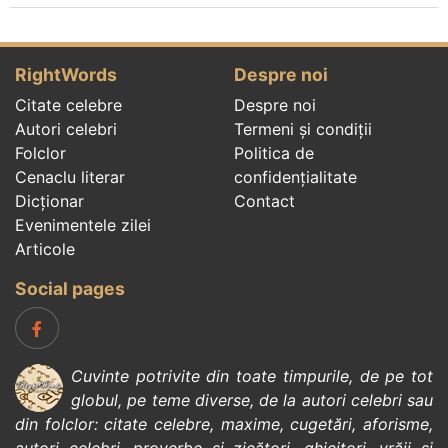
RightWords
Despre noi
Citate celebre
Despre noi
Autori celebri
Termeni și condiții
Folclor
Politica de
Cenaclu literar
confidenţialitate
Dicționar
Contact
Evenimentele zilei
Articole
Social pages
Cuvinte potrivite din toate timpurile, de pe tot
globul, pe teme diverse, de la
autori celebri
sau
din
folclor
:
citate celebre
,
maxime
,
cugetări
,
aforisme
,
autori celebri
,
proverbe și zicători
,
ghicitori
,
vrăji si