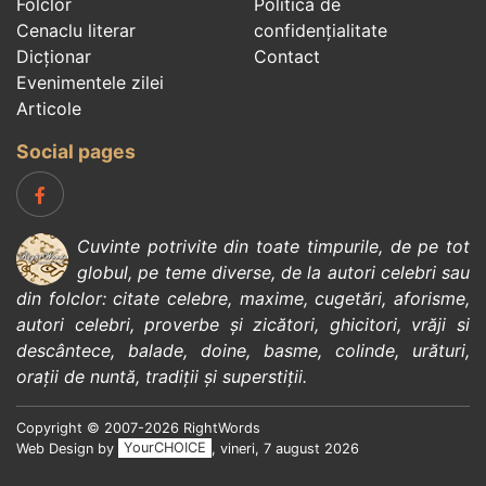
Folclor
Politica de
Cenaclu literar
confidenţialitate
Dicționar
Contact
Evenimentele zilei
Articole
Social pages
Cuvinte potrivite din toate timpurile, de pe tot
globul, pe teme diverse, de la
autori celebri
sau
din
folclor
:
citate celebre
,
maxime
,
cugetări
,
aforisme
,
autori celebri
,
proverbe și zicători
,
ghicitori
,
vrăji si
descântece
,
balade
,
doine
,
basme
,
colinde
,
urături
,
orații de nuntă
,
tradiții și superstiții
.
Copyright © 2007-2026 RightWords
Web Design by
YourCHOICE
, vineri, 7 august 2026