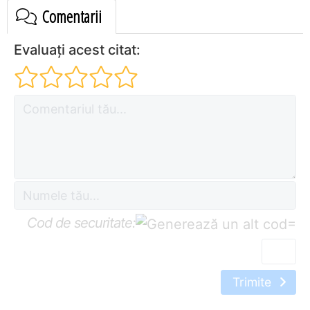
Comentarii
Evaluați acest citat:
Cod de securitate:
=
Trimite