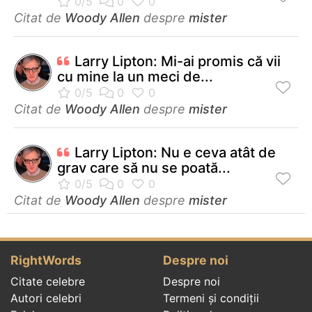
Citat de
Woody Allen
despre
mister
Larry Lipton: Mi-ai promis că vii
cu mine la un meci de...
Citat de
Woody Allen
despre
mister
Larry Lipton: Nu e ceva atât de
grav care să nu se poată...
Citat de
Woody Allen
despre
mister
RightWords
Despre noi
Citate celebre
Despre noi
Autori celebri
Termeni și condiții