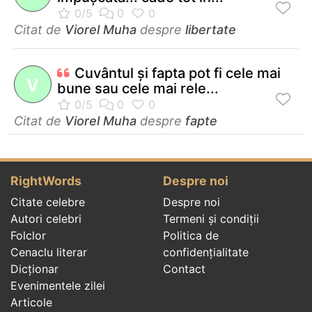
Citat de
Viorel Muha
despre
libertate
Cuvântul şi fapta pot fi cele mai
V
bune sau cele mai rele...
Citat de
Viorel Muha
despre
fapte
RightWords
Despre noi
Citate celebre
Despre noi
Autori celebri
Termeni și condiții
Folclor
Politica de
Cenaclu literar
confidenţialitate
Dicționar
Contact
Evenimentele zilei
Articole