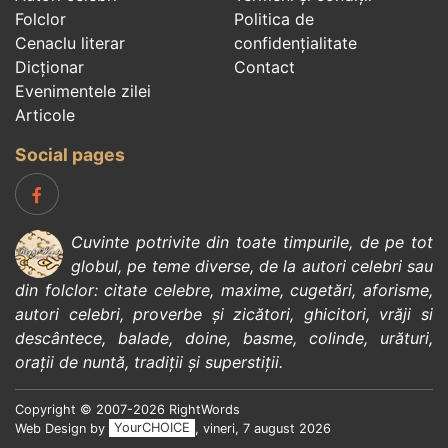
Folclor
Politica de
Cenaclu literar
confidenţialitate
Dicționar
Contact
Evenimentele zilei
Articole
Social pages
Cuvinte potrivite din toate timpurile, de pe tot
globul, pe teme diverse, de la
autori celebri
sau
din
folclor
:
citate celebre
,
maxime
,
cugetări
,
aforisme
,
autori celebri
,
proverbe și zicători
,
ghicitori
,
vrăji si
descântece
,
balade
,
doine
,
basme
,
colinde
,
urături
,
orații de nuntă
,
tradiții și superstiții
.
Copyright © 2007-2026 RightWords
Web Design by
YourCHOICE
, vineri, 7 august 2026