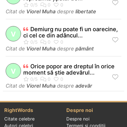
Citat de
Viorel Muha
despre
libertate
Demiurg nu poate fi un oarecine,
V
ci cel ce din adâncul...
Citat de
Viorel Muha
despre
pământ
Orice popor are dreptul în orice
V
moment să ştie adevărul...
Citat de
Viorel Muha
despre
adevăr
RightWords
Despre noi
Citate celebre
Despre noi
Autori celebri
Termeni și condiții