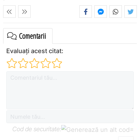
Comentarii
Evaluați acest citat:
Cod de securitate:
=