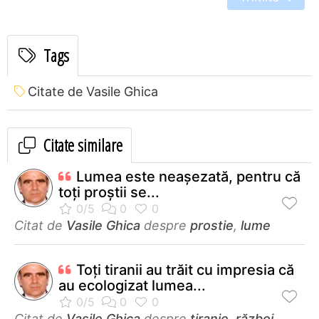
Tags
Citate de Vasile Ghica
Citate similare
Lumea este neaşezată, pentru că
toţi proştii se...
Citat de
Vasile Ghica
despre
prostie
,
lume
Toţi tiranii au trăit cu impresia că
au ecologizat lumea...
Citat de
Vasile Ghica
despre
tiranie
,
război
,