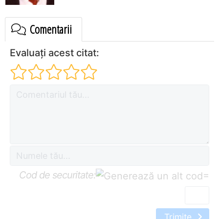
Comentarii
Evaluați acest citat:
Cod de securitate:
=
Trimite