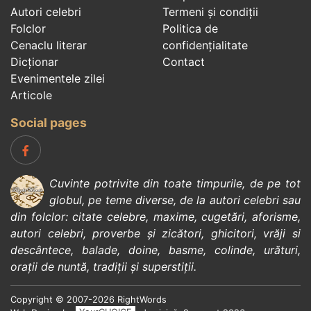
Autori celebri
Termeni și condiții
Folclor
Politica de
Cenaclu literar
confidenţialitate
Dicționar
Contact
Evenimentele zilei
Articole
Social pages
Cuvinte potrivite din toate timpurile, de pe tot
globul, pe teme diverse, de la
autori celebri
sau
din
folclor
:
citate celebre
,
maxime
,
cugetări
,
aforisme
,
autori celebri
,
proverbe și zicători
,
ghicitori
,
vrăji si
descântece
,
balade
,
doine
,
basme
,
colinde
,
urături
,
orații de nuntă
,
tradiții și superstiții
.
Copyright © 2007-2026 RightWords