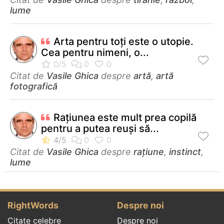
lume
Arta pentru toţi este o utopie.
Cea pentru nimeni, o...
Citat de
Vasile Ghica
despre
artă
,
artă
fotografică
Rațiunea este mult prea copilă
pentru a putea reuși să...
Citat de
Vasile Ghica
despre
rațiune
,
instinct
,
lume
RightWords
Despre noi
Citate celebre
Despre noi