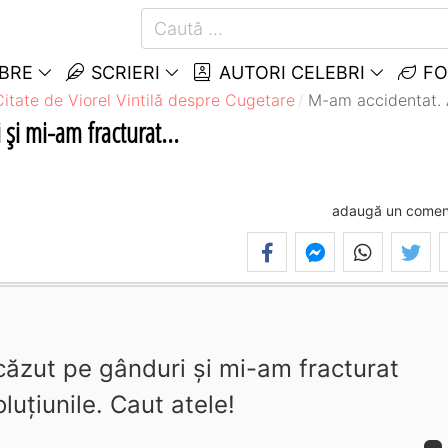
EBRE
SCRIERI
AUTORI CELEBRI
FO
Citate de Viorel Vintilă despre Cugetare
M-am accidentat. A
i mi-am fracturat...
adaugă un comen
ăzut pe gânduri şi mi-am fracturat
luţiunile. Caut atele!