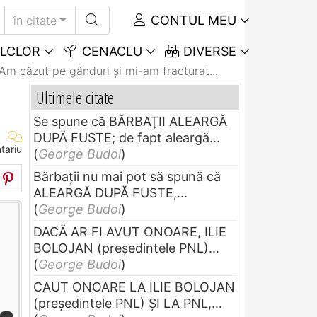
CONTUL MEU
în citate
LCLOR
CENACLU
DIVERSE
m căzut pe gânduri şi mi-am fracturat...
Ultimele citate
Se spune că BĂRBAŢII ALEARGĂ
DUPĂ FUSTE; de fapt aleargă...
tariu
(
George Budoi
)
Bărbaţii nu mai pot să spună că
ALEARGĂ DUPĂ FUSTE,...
(
George Budoi
)
DACĂ AR FI AVUT ONOARE, ILIE
BOLOJAN (preşedintele PNL)...
(
George Budoi
)
CAUT ONOARE LA ILIE BOLOJAN
(preşedintele PNL) ŞI LA PNL,...