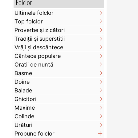
Folclor
Ultimele folclor
Top folclor
Proverbe și zicători
Tradiții și superstiții
Vrăji și descântece
Cântece populare
Orații de nuntă
Basme
Doine
Balade
Ghicitori
Maxime
Colinde
Urături
Propune folclor