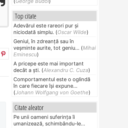
(
George Budoi
)
Top citate
Adevărul este rareori pur și
niciodată simplu.
(
Oscar Wilde
)
Geniul, în zdreanţă sau în
veşminte aurite, tot geniu...
(
Mihai
Eminescu
)
A pricepe este mai important
decât a ști.
(
Alexandru C. Cuza
)
Comportamentul este o oglindă
în care fiecare își expune...
(
Johann Wolfgang von Goethe
)
Citate aleator
Pe unii oameni suferinţa îi
umanizează, schimbându-le...