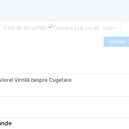
Cod de securitate:
=
Trimite
Viorel Vintilă despre Cugetare
 unde