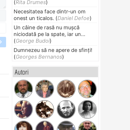
(
Rita Drumes
)
Necesitatea face dintr-un om
onest un ticalos.
(
Daniel Defoe
)
Un câine de rasă nu muşcă
niciodată pe la spate, iar un...
(
George Budoi
)
Dumnezeu să ne apere de sfinți!
(
Georges Bernanos
)
Autori