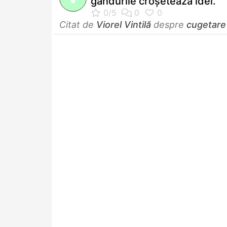
gândurile croşeteaza idei.
Citat de
Viorel Vintilă
despre
cugetare