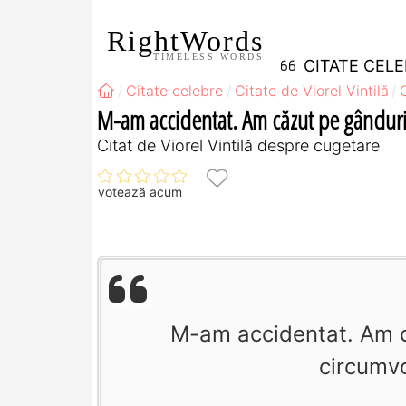
RightWords
TIMELESS WORDS
CITATE CEL
Citate celebre
Citate de Viorel Vintilă
M-am accidentat. Am căzut pe gânduri ş
Citat de Viorel Vintilă despre cugetare
votează acum
M-am accidentat. Am c
circumvo